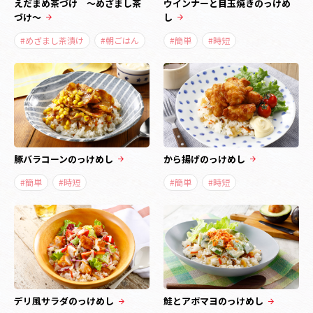
えだまめ茶づけ ～めざまし茶
ウインナーと目玉焼きのっけめ
づけ～
し
#めざまし茶漬け
#朝ごはん
#簡単
#時短
豚バラコーンのっけめし
から揚げのっけめし
#簡単
#時短
#簡単
#時短
デリ風サラダのっけめし
鮭とアボマヨのっけめし