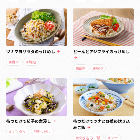
ツナマヨサラダのっけめし
どーんとアジフライのっけめし
#簡単
#時短
#簡単
#時短
待つだけで茄子の煮浸し
待つだけでツナと野菜の炊き込
みご飯
#マツダケ
#待つだけ
#炊き込みご飯
#ツナ