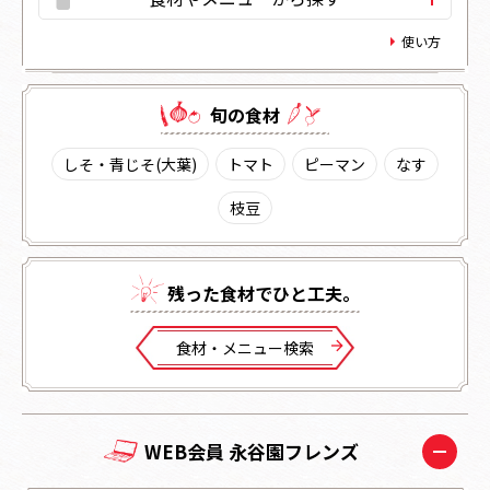
使い方
旬の⾷材
しそ・青じそ(大葉)
トマト
ピーマン
なす
枝豆
残った⾷材でひと⼯夫。
⾷材・メニュー検索
WEB会員 永谷園フレンズ