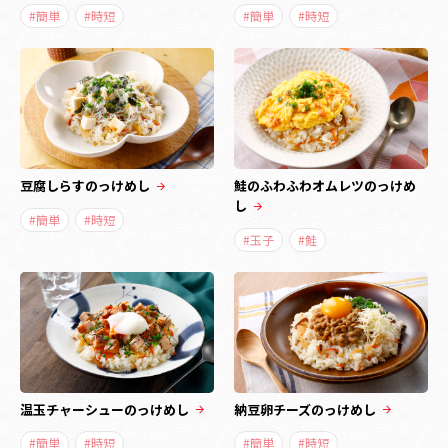
#簡単
#時短
#簡単
#時短
豆腐しらすのっけめし
鮭のふわふわオムレツのっけめ
し
#簡単
#時短
#玉子
#鮭
温玉チャーシューのっけめし
納豆卵チーズのっけめし
#簡単
#時短
#簡単
#時短