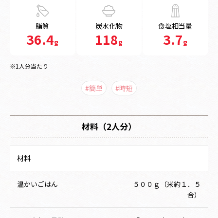
脂質
炭水化物
食塩相当量
36.4
118
3.7
g
g
g
※1人分当たり
#簡単
#時短
材料（2人分）
材料
温かいごはん
５００ｇ（米約１．５
合）