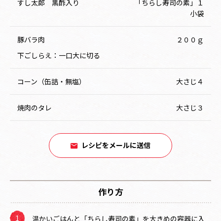
すし太郎 黒酢入り
「ちらし寿司の素」１
小袋
豚バラ肉
２００ｇ
下ごしらえ：一口大に切る
コーン（缶詰・無塩）
大さじ４
焼肉のタレ
大さじ３
レシピをメールに送信
作り方
温かいごはんと「ちらし寿司の素」を大きめの容器に入