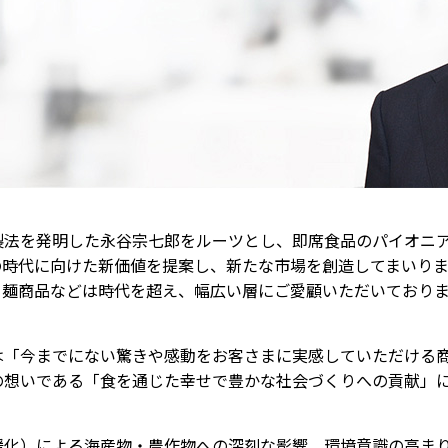
製法を発明した永谷宗七郎をルーツとし、即席食品のパイオニ
の時代に向けた新価値を提案し、新たな市場を創造してまいり
、麺商品などは時代を超え、幅広い層にご愛顧いただいており
は「今までにない驚きや感動をお客さまに実感していただける
の想いである「食を通じた幸せで豊かな社会づくりへの貢献」
暖化）による海産物・農作物への深刻な影響、環境意識の高ま