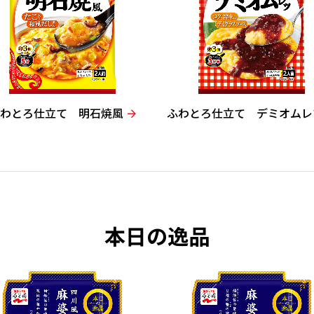
ふわとろ仕立て 明石焼風
ふわとろ仕立て デミオムレ
本日の逸品