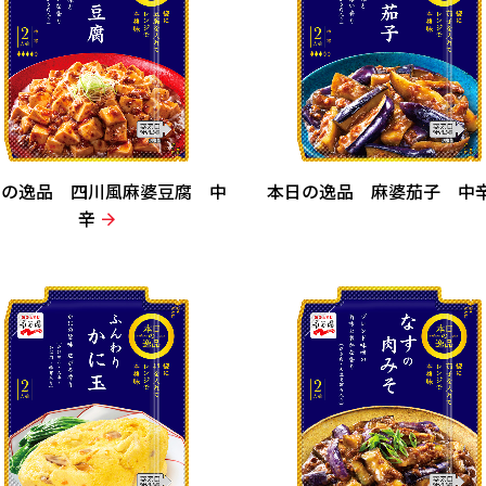
日の逸品 四川風麻婆豆腐 中
本日の逸品 麻婆茄子 中
辛