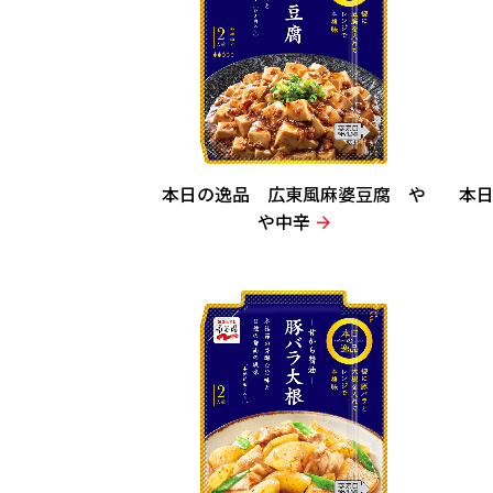
本日の逸品 広東風麻婆豆腐 や
本
や中辛