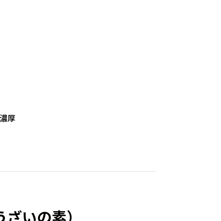
濃厚
うざいの素）