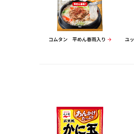
コムタン 平めん春雨入り
ユ