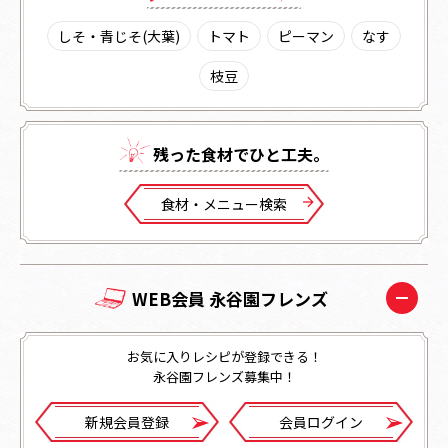
しそ・青じそ(大葉)
トマト
ピーマン
なす
枝豆
残った⾷材でひと⼯夫。
⾷材・メニュー検索
WEB会員 永谷園フレンズ
お気に入りレシピが登録できる！
永谷園フレンズ募集中！
新規会員登録
会員ログイン