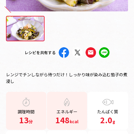
レシピを共有する
レンジでチンしながら待つだけ！しっかり味が染み込む茄子の煮
浸し
調理時間
エネルギー
たんぱく質
13
148
2.0
分
kcal
g