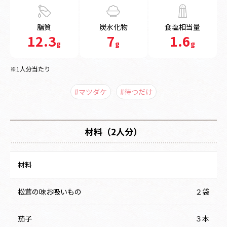
脂質
炭水化物
食塩相当量
12.3
7
1.6
g
g
g
※1人分当たり
#マツダケ
#待つだけ
材料（2人分）
材料
松茸の味お吸いもの
２袋
茄子
３本