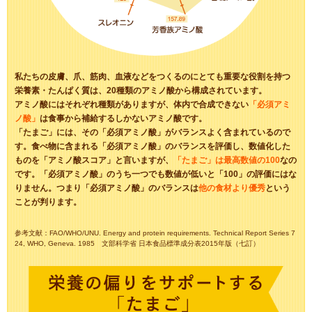
私たちの皮膚、爪、筋肉、血液などをつくるのにとても重要な役割を持つ
栄養素・たんぱく質は、20種類のアミノ酸から構成されています。
アミノ酸にはそれぞれ種類がありますが、体内で合成できない
「必須アミ
ノ酸」
は食事から補給するしかないアミノ酸です。
「たまご」には、その「必須アミノ酸」がバランスよく含まれているので
す。食べ物に含まれる「必須アミノ酸」のバランスを評価し、数値化した
ものを「アミノ酸スコア」と言いますが、
「たまご」は最高数値の100
なの
です。「必須アミノ酸」のうち一つでも数値が低いと「100」の評価にはな
りません。つまり「必須アミノ酸」のバランスは
他の食材より優秀
という
ことが判ります。
参考文献：FAO/WHO/UNU. Energy and protein requirements. Technical Report Series 7
24, WHO, Geneva. 1985 文部科学省 日本食品標準成分表2015年版（七訂）