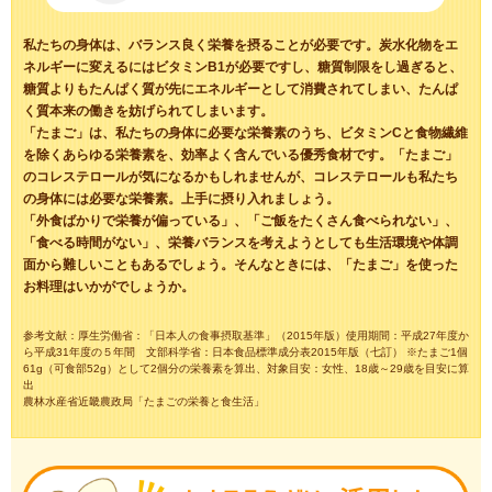
私たちの身体は、バランス良く栄養を摂ることが必要です。炭水化物をエ
ネルギーに変えるにはビタミンB1が必要ですし、糖質制限をし過ぎると、
糖質よりもたんぱく質が先にエネルギーとして消費されてしまい、たんぱ
く質本来の働きを妨げられてしまいます。
「たまご」は、私たちの身体に必要な栄養素のうち、ビタミンCと食物繊維
を除くあらゆる栄養素を、効率よく含んでいる優秀食材です。「たまご」
のコレステロールが気になるかもしれませんが、コレステロールも私たち
の身体には必要な栄養素。上手に摂り入れましょう。
「外食ばかりで栄養が偏っている」、「ご飯をたくさん食べられない」、
「食べる時間がない」、栄養バランスを考えようとしても生活環境や体調
面から難しいこともあるでしょう。そんなときには、「たまご」を使った
お料理はいかがでしょうか。
参考文献：厚生労働省：「日本人の食事摂取基準」（2015年版）使用期間：平成27年度か
ら平成31年度の５年間 文部科学省：日本食品標準成分表2015年版（七訂） ※たまご1個
61g（可食部52g）として2個分の栄養素を算出、対象目安：女性、18歳～29歳を目安に算
出
農林水産省近畿農政局「たまごの栄養と食生活」