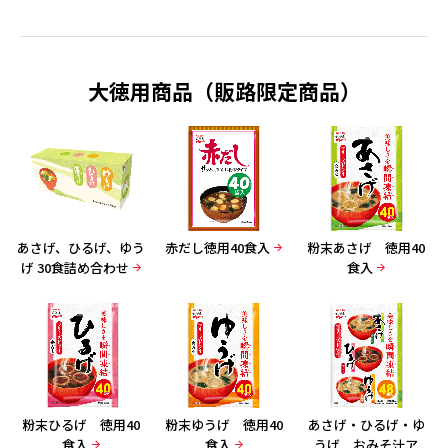
大徳用商品（販路限定商品）
あさげ、ひるげ、ゆう
赤だし徳用40食入
粉末あさげ 徳用40
げ 30食詰め合わせ
食入
粉末ひるげ 徳用40
粉末ゆうげ 徳用40
あさげ・ひるげ・ゆ
食入
食入
うげ おみそ汁ア