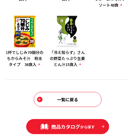
ソート48食
1杯でしじみ70個分の
「冷え知らず」さん
ちからみそ汁 粉末
の野菜たっぷり生姜
タイプ 36食入
とん汁15食入
一覧に戻る
商品カタログ
から探す