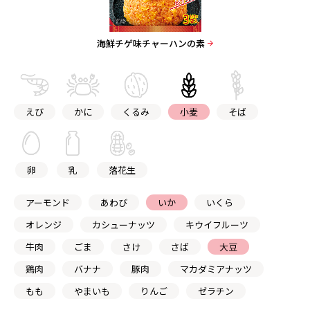
海鮮チゲ味チャーハンの素
えび
かに
くるみ
小麦
そば
卵
乳
落花生
アーモンド
あわび
いか
いくら
オレンジ
カシューナッツ
キウイフルーツ
牛肉
ごま
さけ
さば
大豆
鶏肉
バナナ
豚肉
マカダミアナッツ
もも
やまいも
りんご
ゼラチン