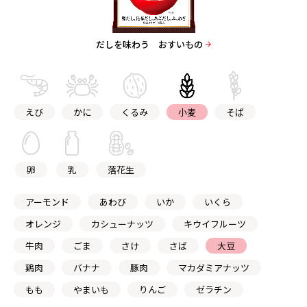
だしを味わう おすいもの
えび
かに
くるみ
小麦
そば
卵
乳
落花生
アーモンド
あわび
いか
いくら
オレンジ
カシューナッツ
キウイフルーツ
牛肉
ごま
さけ
さば
大豆
鶏肉
バナナ
豚肉
マカダミアナッツ
もも
やまいも
りんご
ゼラチン