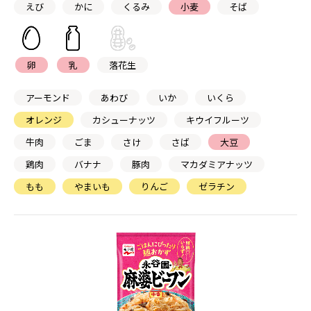
えび
かに
くるみ
小麦
そば
卵
乳
落花生
アーモンド
あわび
いか
いくら
オレンジ
カシューナッツ
キウイフルーツ
牛肉
ごま
さけ
さば
大豆
鶏肉
バナナ
豚肉
マカダミアナッツ
もも
やまいも
りんご
ゼラチン