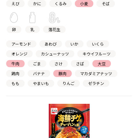
えび
かに
くるみ
小麦
そば
卵
乳
落花生
アーモンド
あわび
いか
いくら
オレンジ
カシューナッツ
キウイフルーツ
牛肉
ごま
さけ
さば
大豆
鶏肉
バナナ
豚肉
マカダミアナッツ
もも
やまいも
りんご
ゼラチン