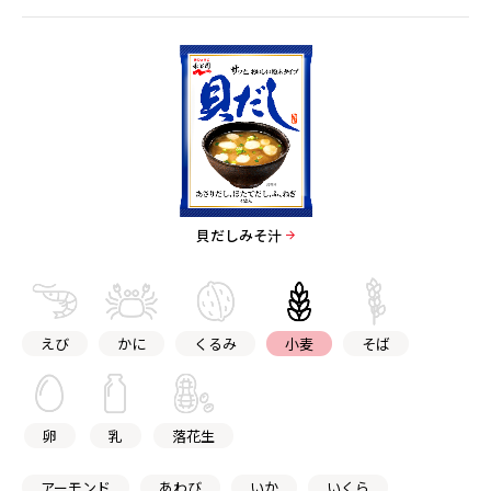
貝だしみそ汁
えび
かに
くるみ
小麦
そば
卵
乳
落花生
アーモンド
あわび
いか
いくら