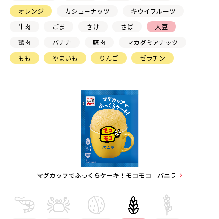
オレンジ
カシューナッツ
キウイフルーツ
牛肉
ごま
さけ
さば
大豆
鶏肉
バナナ
豚肉
マカダミアナッツ
もも
やまいも
りんご
ゼラチン
マグカップでふっくらケーキ！モコモコ バニラ