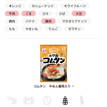
オレンジ
カシューナッツ
キウイフルーツ
牛肉
ごま
さけ
さば
大豆
鶏肉
バナナ
豚肉
マカダミアナッツ
もも
やまいも
りんご
ゼラチン
コムタン 平めん春雨入り