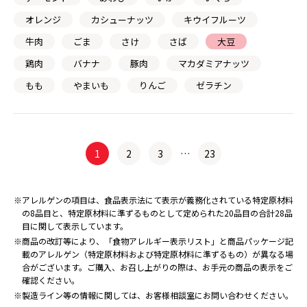
オレンジ
カシューナッツ
キウイフルーツ
牛肉
ごま
さけ
さば
大豆
鶏肉
バナナ
豚肉
マカダミアナッツ
もも
やまいも
りんご
ゼラチン
1
2
3
…
23
※アレルゲンの項目は、食品表示法にて表示が義務化されている特定原材料
の8品目と、特定原材料に準ずるものとして定められた20品目の合計28品
目に関して表示しています。
※商品の改訂等により、「食物アレルギー表示リスト」と商品パッケージ記
載のアレルゲン（特定原材料および特定原材料に準ずるもの）が異なる場
合がございます。ご購入、お召し上がりの際は、お手元の商品の表示をご
確認ください。
※製造ライン等の情報に関しては、お客様相談室にお問い合わせください。