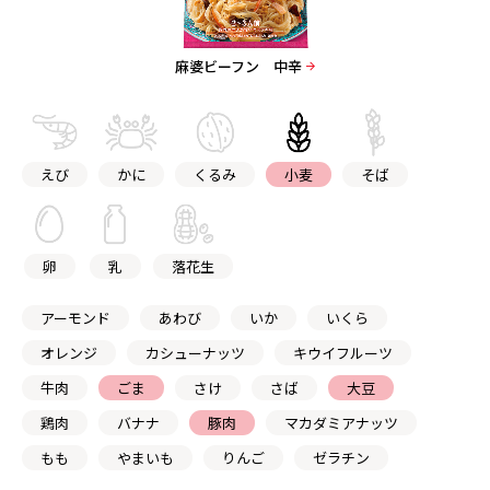
麻婆ビーフン 中辛
えび
かに
くるみ
小麦
そば
卵
乳
落花生
アーモンド
あわび
いか
いくら
オレンジ
カシューナッツ
キウイフルーツ
牛肉
ごま
さけ
さば
大豆
鶏肉
バナナ
豚肉
マカダミアナッツ
もも
やまいも
りんご
ゼラチン