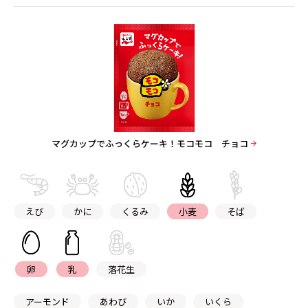
マグカップでふっくらケーキ！モコモコ チョコ
えび
かに
くるみ
小麦
そば
卵
乳
落花生
アーモンド
あわび
いか
いくら