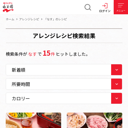
ログイン
メニュー
ホーム
アレンジレシピ
「なす」のレシピ
アレンジレシピ検索結果
15
検索条件が
なす
で
件
ヒットしました。