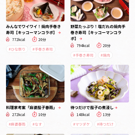
みんなでワイワイ！焼肉手巻き
野菜たっぷり！塩だれの焼肉手
寿司【キッコーマンコラボ】
巻き寿司【キッコーマンコラ
ボ】
772kcal
20分
794kcal
20分
#ひな祭り
#手巻き寿司
#手巻き寿司
#焼肉
料理家考案「麻婆茄子春雨」
待つだけで茄子の煮浸し
272kcal
10分
148kcal
13分
#麻婆春雨
#なす
#マツダケ
#待つだけ