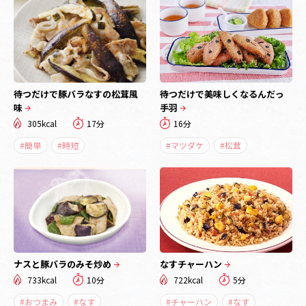
待つだけで豚バラなすの松茸風
待つだけで美味しくなるんだっ
味
手羽
305kcal
17分
16分
#簡単
#時短
#マツダケ
#松茸
ナスと豚バラのみそ炒め
なすチャーハン
733kcal
10分
722kcal
5分
#おつまみ
#なす
#チャーハン
#なす