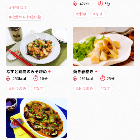
42kcal
5分
#汁物 なす
#汁物
#なす
#松茸の味お吸い物
なすと鶏肉のみそ炒め
焼き春巻き
253kcal
10分
291kcal
25分
#おつまみ
#なす
#おつまみ
#なす