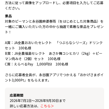
方法に従って画像をアップロードし、必要項目を入力してご応募
ください。
景品
対象のピーマンと永谷園麻婆春雨（をはじめとした対象商品）を
一緒にご購入いただいた方の中から抽選で素敵な景品をプレゼン
ト！
A賞：JA全農おおいたセレクト 「つぶらなシリーズ」ドリンク
セット 100名様
B賞：JA全農福島セレクト あさか舞コシヒカリ（2kg）＋ピー
マン肉みそ（2個）セット 100名様
C賞：えらべるPay 1,000円分 100名様
さらに応募者全員が、永谷園アプリでつかえる「おかげさまポイ
ント3,000Pt」をもらえます。
応募期間
2026年7月1日～2026年9月30日まで
詳しい応募方法は、
こちら＞