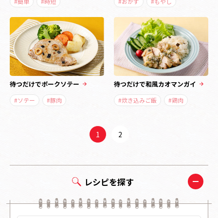
#簡単
#時短
#おかず
#もやし
待つだけでポークソテー
待つだけで和風カオマンガイ
#ソテー
#豚肉
#炊き込みご飯
#鶏肉
1
2
レシピを探す