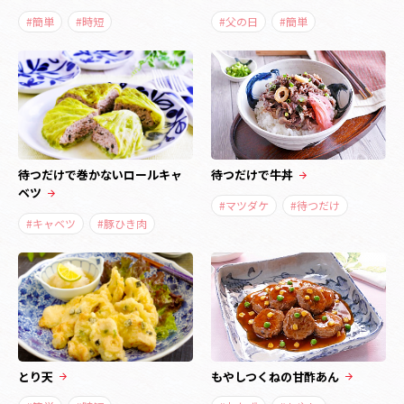
#簡単
#時短
#父の日
#簡単
待つだけで巻かないロールキャ
待つだけで牛丼
ベツ
#マツダケ
#待つだけ
#キャベツ
#豚ひき肉
とり天
もやしつくねの甘酢あん