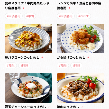
夏のスタミナ！牛肉野菜たっぷ
レンジで簡単！豆苗と豚肉の麻
り麻婆春雨
婆春雨
#麻婆春雨
#牛肉
#麻婆春雨
#おかず
豚バラコーンのっけめし
から揚げのっけめし
#簡単
#時短
#簡単
#時短
温玉チャーシューのっけめし
焼肉のっけめし