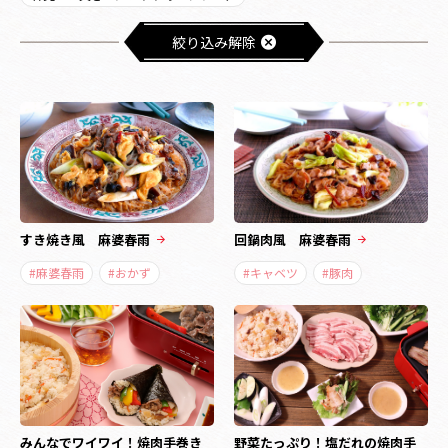
絞り込み解除
すき焼き風 麻婆春雨
回鍋肉風 麻婆春雨
#麻婆春雨
#おかず
#キャベツ
#豚肉
みんなでワイワイ！焼肉手巻き
野菜たっぷり！塩だれの焼肉手