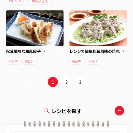
#キャベツ
#豚ひき肉
松茸風味な和風餃子
レンジで簡単松茸風味の焼売
#簡単
#白菜
#簡単
#時短
1
2
3
レシピを探す