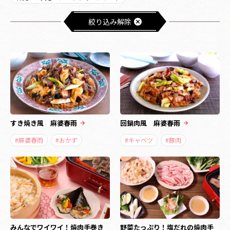
絞り込み解除
すき焼き風 麻婆春雨
回鍋肉風 麻婆春雨
#麻婆春雨
#おかず
#キャベツ
#豚肉
みんなでワイワイ！焼肉手巻き
野菜たっぷり！塩だれの焼肉手