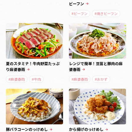
ビーフン
#ビーフン
#焼きビーフン
夏のスタミナ！牛肉野菜たっぷ
レンジで簡単！豆苗と豚肉の麻
り麻婆春雨
婆春雨
#麻婆春雨
#牛肉
#麻婆春雨
#おかず
豚バラコーンのっけめし
から揚げのっけめし