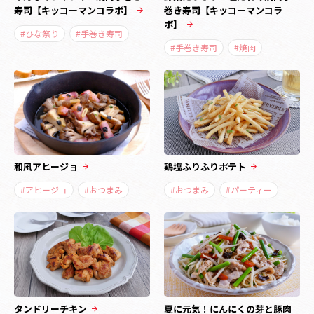
寿司【キッコーマンコラボ】
巻き寿司【キッコーマンコラ
ボ】
#ひな祭り
#手巻き寿司
#手巻き寿司
#焼肉
和風アヒージョ
鶏塩ふりふりポテト
#アヒージョ
#おつまみ
#おつまみ
#パーティー
タンドリーチキン
夏に元気！にんにくの芽と豚肉