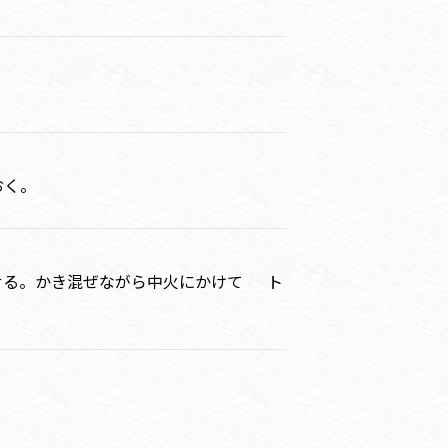
おく。
せる。かき混ぜながら中火にかけて ト