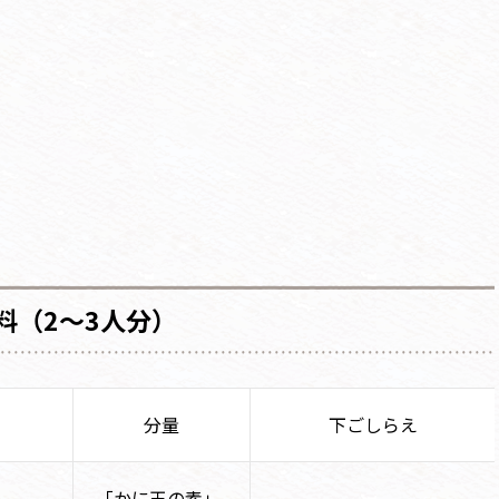
料（2～3人分）
分量
下ごしらえ
「かに玉の素」