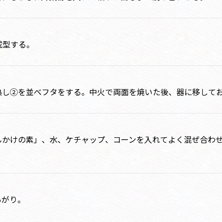
成型する。
熱し②を並べフタをする。中火で両面を焼いた後、器に移して
んかけの素」、水、ケチャップ、コーンを入れてよく混ぜ合わ
あがり。