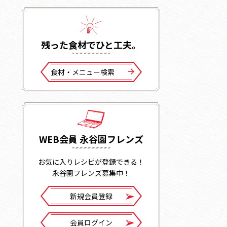
残った⾷材でひと⼯夫。
⾷材・メニュー検索
WEB会員 永谷園フレンズ
お気に入りレシピが登録できる！
永谷園フレンズ募集中！
新規会員登録
会員ログイン