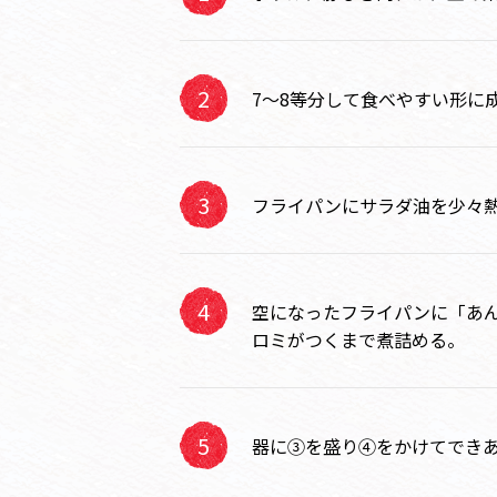
7～8等分して食べやすい形に
フライパンにサラダ油を少々
空になったフライパンに「あ
ロミがつくまで煮詰める。
器に③を盛り④をかけてでき