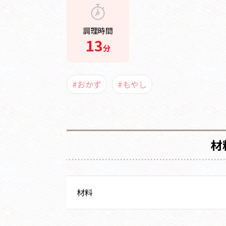
調理時間
13
分
#おかず
#もやし
材
材料