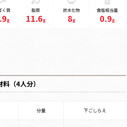
ぱく質
脂質
炭水化物
食塩相当量
.9
11.6
8
0.9
g
g
g
g
材料（4人分）
分量
下ごしらえ