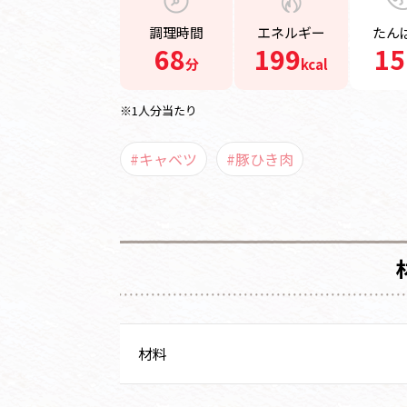
調理時間
エネルギー
たん
68
199
15
分
kcal
※1人分当たり
#キャベツ
#豚ひき肉
材料