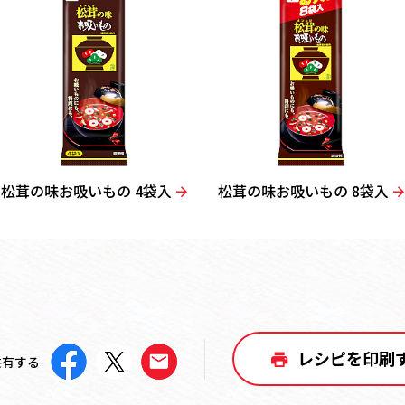
松茸の味お吸いもの 4袋入
松茸の味お吸いもの 8袋入
レシピを印刷
共有する