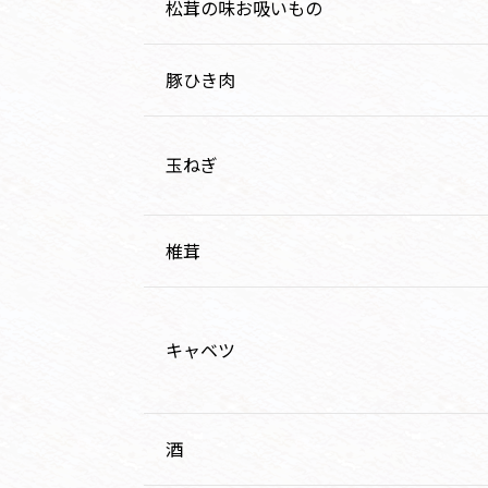
松茸の味お吸いもの
豚ひき肉
玉ねぎ
椎茸
キャベツ
酒