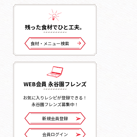
残った⾷材でひと⼯夫。
⾷材・メニュー検索
WEB会員 永谷園フレンズ
お気に入りレシピが登録できる！
永谷園フレンズ募集中！
新規会員登録
会員ログイン