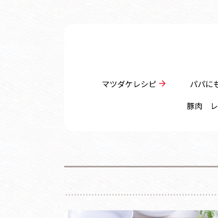
マツダケレシピ
パパに
豚肉 レ