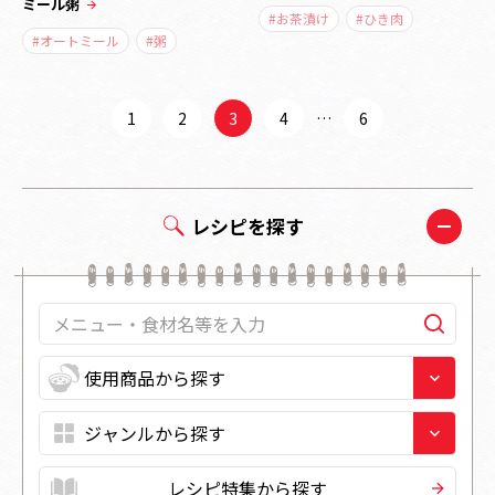
ミール粥
#お茶漬け
#ひき肉
#オートミール
#粥
1
2
3
4
…
6
レシピを探す
レシピ特集から探す