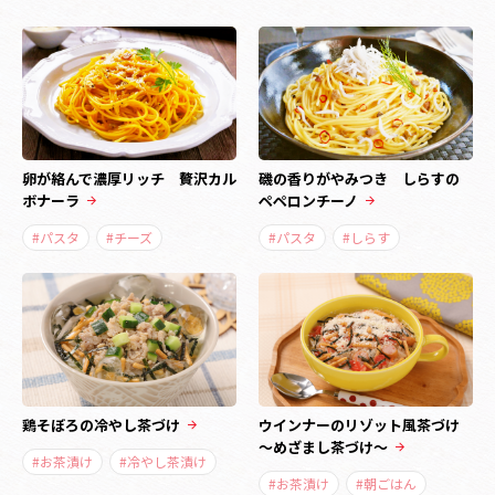
卵が絡んで濃厚リッチ 贅沢カル
磯の香りがやみつき しらすの
ボナーラ
ペペロンチーノ
#パスタ
#チーズ
#パスタ
#しらす
鶏そぼろの冷やし茶づけ
ウインナーのリゾット風茶づけ
～めざまし茶づけ～
#お茶漬け
#冷やし茶漬け
#お茶漬け
#朝ごはん