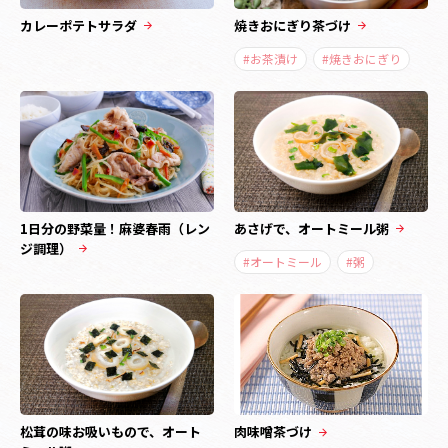
カレーポテトサラダ
焼きおにぎり茶づけ
#お茶漬け
#焼きおにぎり
1日分の野菜量！麻婆春雨（レン
あさげで、オートミール粥
ジ調理）
#オートミール
#粥
松茸の味お吸いもので、オート
肉味噌茶づけ