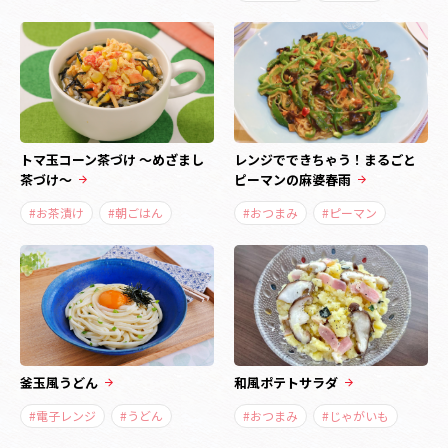
トマ玉コーン茶づけ ～めざまし
レンジでできちゃう！まるごと
茶づけ～
ピーマンの麻婆春雨
#お茶漬け
#朝ごはん
#おつまみ
#ピーマン
釜玉風うどん
和風ポテトサラダ
#電子レンジ
#うどん
#おつまみ
#じゃがいも