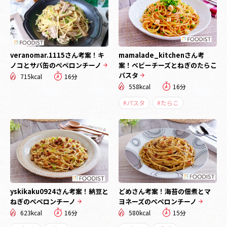
veranomar.1115さん考案！キ
mamalade_kitchenさん考
ノコとサバ缶のぺペロンチーノ
案！ベビーチーズとねぎのたらこ
パスタ
715kcal
16分
558kcal
16分
#パスタ
#たらこ
yskikaku0924さん考案！納豆と
どめさん考案！海苔の佃煮とマ
ねぎのぺペロンチーノ
ヨネーズのぺペロンチーノ
623kcal
16分
580kcal
15分