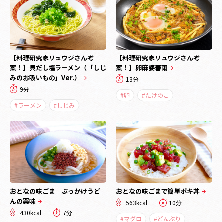
【料理研究家リュウジさん考
【料理研究家リュウジさん考
案！】貝だし塩ラーメン（「しじ
案！】卵麻婆春雨
みのお吸いもの」Ver.）
13分
9分
#卵
#たけのこ
#ラーメン
#しじみ
おとなの味ごま ぶっかけうど
おとなの味ごまで簡単ポキ丼
んの薬味
563kcal
10分
430kcal
7分
#マグロ
#どんぶり