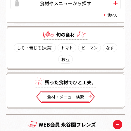
食材やメニューから探す
使い方
旬の⾷材
しそ・青じそ(大葉)
トマト
ピーマン
なす
枝豆
残った⾷材でひと⼯夫。
⾷材・メニュー検索
WEB会員 永谷園フレンズ