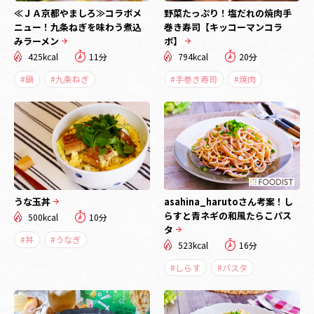
≪ＪＡ京都やましろ≫コラボメ
野菜たっぷり！塩だれの焼肉手
ニュー！九条ねぎを味わう煮込
巻き寿司【キッコーマンコラ
みラーメン
ボ】
425kcal
11分
794kcal
20分
#鍋
#九条ねぎ
#手巻き寿司
#焼肉
うな玉丼
asahina_harutoさん考案！し
らすと青ネギの和風たらこパス
500kcal
10分
タ
#丼
#うなぎ
523kcal
16分
#しらす
#パスタ