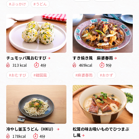
#ぶっかけ
#うどん
チュモッパ風おむすび
すき焼き風 麻婆春雨
313 kcal
4分
469kcal
9分
#おむすび
#韓国風
#麻婆春雨
#おかず
冷やし釜玉うどん（HKU）
松茸の味お吸いものでひつまぶ
し風
178kcal
4分