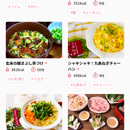
551kcal
9分
#うどん
#冷やし
#鰻
#ひつまぶし
玄米の鰻まぶし茶づけ
シャキシャキ！九条ねぎチャー
ハン
862kcal
50分
606kcal
4分
#お茶漬け
#うなぎ
#九条ねぎ
#チャーハン