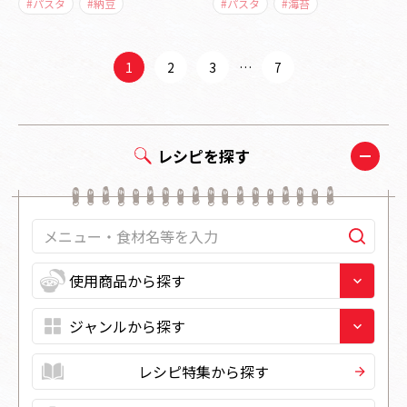
#パスタ
#納豆
#パスタ
#海苔
1
2
3
…
7
レシピを探す
レシピ特集から探す