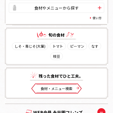
食材やメニューから探す
使い方
旬の⾷材
しそ・青じそ(大葉)
トマト
ピーマン
なす
枝豆
残った⾷材でひと⼯夫。
⾷材・メニュー検索
WEB会員 永谷園フレンズ