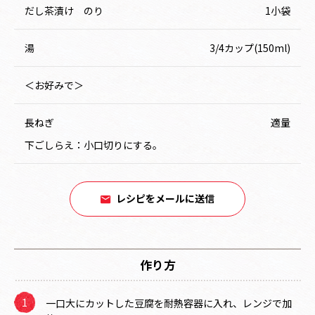
だし茶漬け のり
1小袋
湯
3/4カップ(150ml)
＜お好みで＞
長ねぎ
適量
下ごしらえ：小口切りにする。
レシピをメールに送信
作り方
一口大にカットした豆腐を耐熱容器に入れ、レンジで加