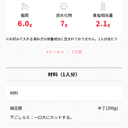
脂質
炭水化物
食塩相当量
6.0
7
2.1
g
g
g
※お好みで入れる長ねぎは栄養成分に含まれておりません。1人分当たり
#おつまみ
#豆腐
材料（1人分）
材料
絹豆腐
半丁(200g)
下ごしらえ：一口大にカットする。