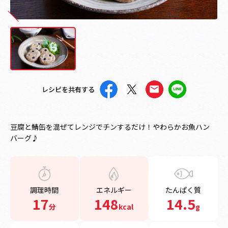
レシピを共有する
豆腐と鯖缶を混ぜてレンジでチンするだけ！やわらかお魚ハン
バーグ♪
調理時間
エネルギー
たんぱく質
17
148
14.5
分
kcal
g