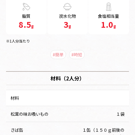
脂質
炭水化物
食塩相当量
8.5
3
1.0
g
g
g
※1人分当たり
#簡単
#時短
材料（2人分）
材料
松茸の味お吸いもの
１袋
さば缶
１缶（１５０ｇ前後の