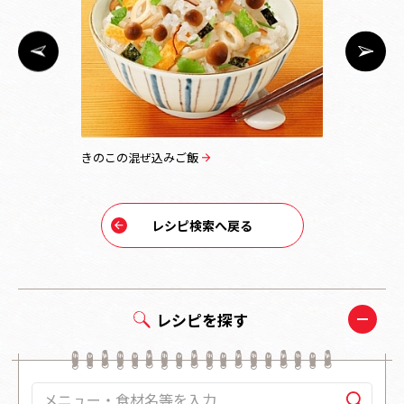
り煮
きのこの混ぜ込みご飯
みょうがと
レシピ検索へ戻る
レシピを探す