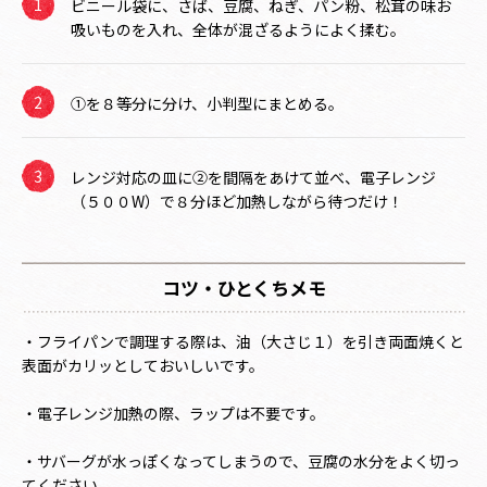
ビニール袋に、さば、豆腐、ねぎ、パン粉、松茸の味お
吸いものを入れ、全体が混ざるようによく揉む。
①を８等分に分け、小判型にまとめる。
レンジ対応の皿に②を間隔をあけて並べ、電子レンジ
（５００W）で８分ほど加熱しながら待つだけ！
コツ・ひとくちメモ
・フライパンで調理する際は、油（大さじ１）を引き両面焼くと
表面がカリッとしておいしいです。
・電子レンジ加熱の際、ラップは不要です。
・サバーグが水っぽくなってしまうので、豆腐の水分をよく切っ
てください。