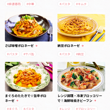
#麻婆春雨
#中華
#パスタ
#キムチ
さば味噌ボロネーゼ
納豆ボロネーゼ
#パスタ
#サバ缶
#パスタ
#納豆
まぐろのたたきで☆旨辛ボロ
レンジ調理・冷凍ブロッコリー
ネーゼ
で！海鮮味焼きビーフン
#まぐろ
#パスタ
#レンジ
#ブロッコリー