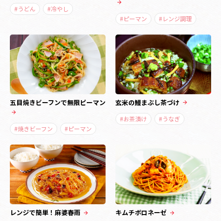
#うどん
#冷やし
#ピーマン
#レンジ調理
五目焼きビーフンで無限ピーマン
玄米の鰻まぶし茶づけ
#お茶漬け
#うなぎ
#焼きビーフン
#ピーマン
レンジで簡単！麻婆春雨
キムチボロネーゼ