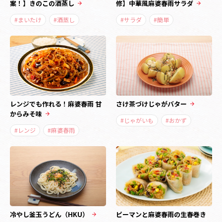
案！】きのこの酒蒸し
修】中華風麻婆春雨サラダ
#まいたけ
#酒蒸し
#サラダ
#簡単
レンジでも作れる！麻婆春雨 甘
さけ茶づけじゃがバター
からみそ味
#じゃがいも
#おかず
#レンジ
#麻婆春雨
冷やし釜玉うどん（HKU）
ピーマンと麻婆春雨の生春巻き