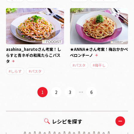
asahina_harutoさん考案！し
★ANNA★さん考案！梅おかかペ
らすと青ネギの和風たらこパス
ペロンチーノ
タ
#パスタ
#梅干し
#しらす
#パスタ
1
2
3
…
6
レシピを探す