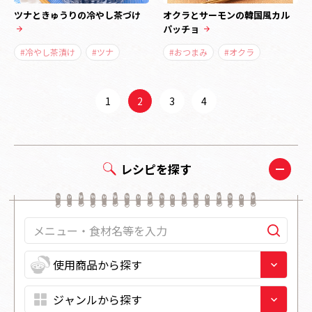
ツナときゅうりの冷やし茶づけ
オクラとサーモンの韓国風カル
パッチョ
#冷やし茶漬け
#ツナ
#おつまみ
#オクラ
1
2
3
4
レシピを探す