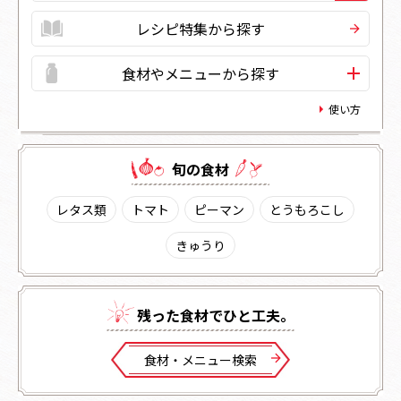
レシピ特集から探す
食材やメニューから探す
使い方
旬の⾷材
レタス類
トマト
ピーマン
とうもろこし
きゅうり
残った⾷材でひと⼯夫。
⾷材・メニュー検索