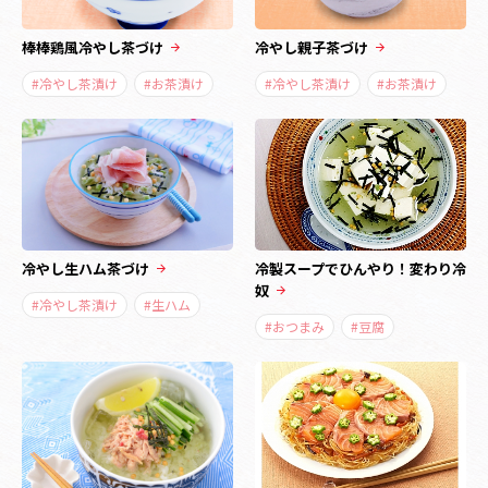
棒棒鶏風冷やし茶づけ
冷やし親子茶づけ
#冷やし茶漬け
#お茶漬け
#冷やし茶漬け
#お茶漬け
冷やし生ハム茶づけ
冷製スープでひんやり！変わり冷
奴
#冷やし茶漬け
#生ハム
#おつまみ
#豆腐