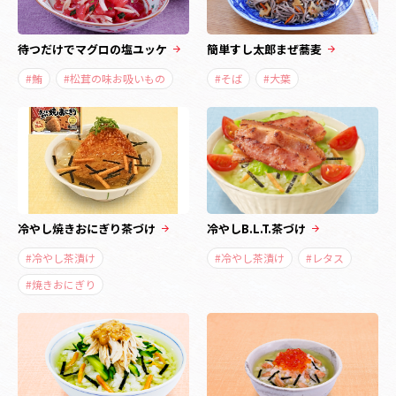
待つだけでマグロの塩ユッケ
簡単すし太郎まぜ蕎麦
#鮪
#松茸の味お吸いもの
#そば
#大葉
冷やし焼きおにぎり茶づけ
冷やしB.L.T.茶づけ
#冷やし茶漬け
#冷やし茶漬け
#レタス
#焼きおにぎり