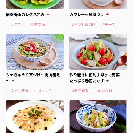
麻婆春雨のレタス包み
カプレーゼ風茶づけ
#レタス
#麻婆春雨
#冷やし茶漬け
#チーズ
ツナきゅうり茶づけ～梅肉和え
作り置きに便利♪早ウマ野菜
～
たっぷり春雨おかず
#冷やし茶漬け
#ツナ缶
#麻婆春雨
#旬の食材