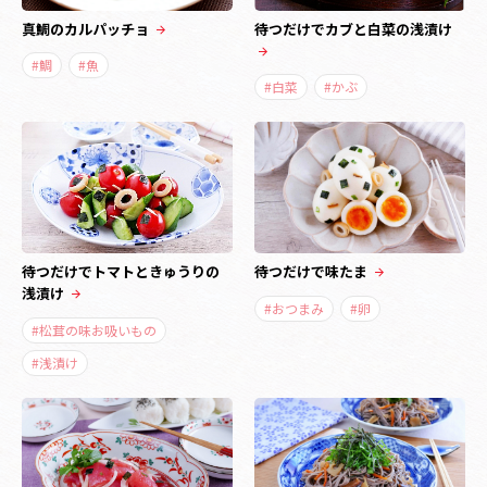
真鯛のカルパッチョ
待つだけでカブと白菜の浅漬け
#鯛
#魚
#白菜
#かぶ
待つだけでトマトときゅうりの
待つだけで味たま
浅漬け
#おつまみ
#卵
#松茸の味お吸いもの
#浅漬け