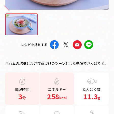
レシピを共有する
生ハムの塩気とわさび茶づけのツーンとした辛味でさっぱりと。
調理時間
エネルギー
たんぱく質
3
258
11.3
分
kcal
g