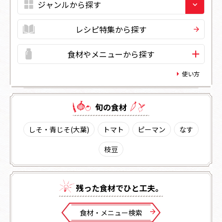
レシピ特集から探す
食材やメニューから探す
使い方
旬の⾷材
しそ・青じそ(大葉)
トマト
ピーマン
なす
枝豆
残った⾷材でひと⼯夫。
⾷材・メニュー検索