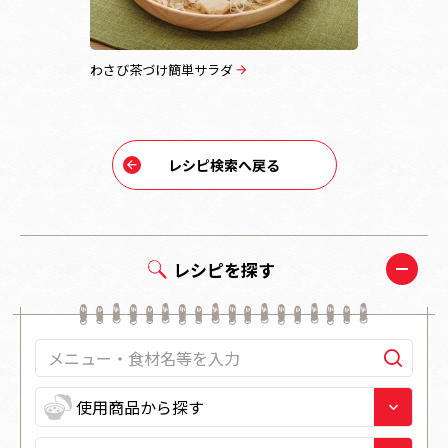
わさび茶づけ簡単サラダ
わさび香る
まし茶づけ
レシピ検索へ戻る
レシピを探す