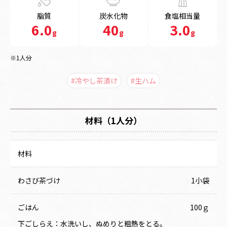
脂質
炭水化物
食塩相当量
6.0
40
3.0
g
g
g
※1人分
#冷やし茶漬け
#生ハム
材料（1人分）
材料
わさび茶づけ
1小袋
ごはん
100ｇ
下ごしらえ：水洗いし、ぬめりと粗熱をとる。