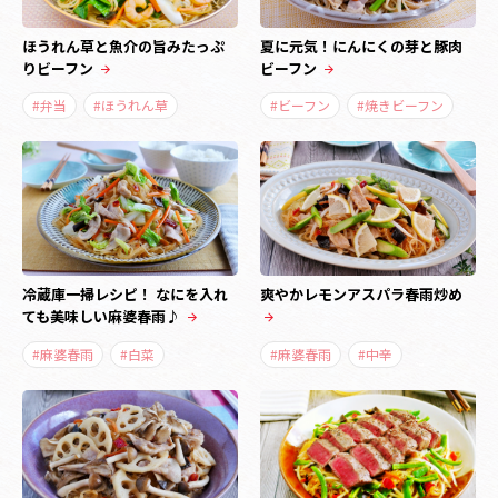
ほうれん草と魚介の旨みたっぷ
夏に元気！にんにくの芽と豚肉
りビーフン
ビーフン
#弁当
#ほうれん草
#ビーフン
#焼きビーフン
冷蔵庫一掃レシピ！ なにを入れ
爽やかレモンアスパラ春雨炒め
ても美味しい麻婆春雨♪
#麻婆春雨
#白菜
#麻婆春雨
#中辛