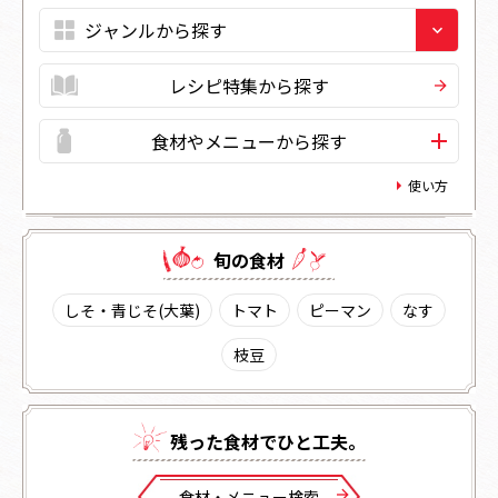
レシピ特集から探す
食材やメニューから探す
使い方
旬の⾷材
しそ・青じそ(大葉)
トマト
ピーマン
なす
枝豆
残った⾷材でひと⼯夫。
⾷材・メニュー検索