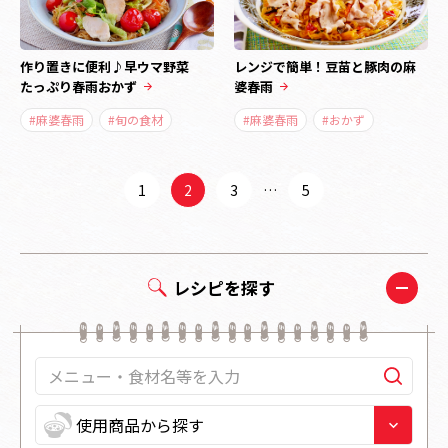
作り置きに便利♪早ウマ野菜
レンジで簡単！豆苗と豚肉の麻
たっぷり春雨おかず
婆春雨
#麻婆春雨
#旬の食材
#麻婆春雨
#おかず
1
2
3
…
5
レシピを探す