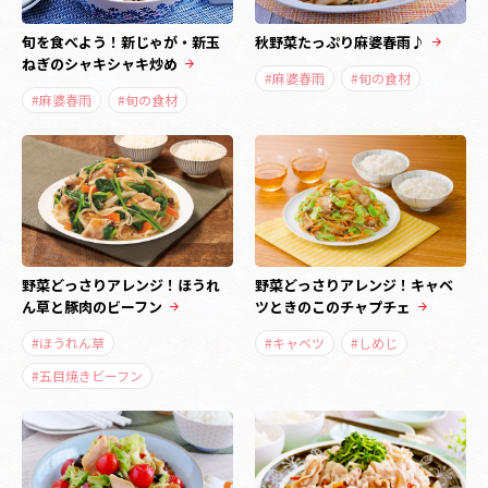
旬を食べよう！新じゃが・新玉
秋野菜たっぷり麻婆春雨♪
ねぎのシャキシャキ炒め
#麻婆春雨
#旬の食材
#麻婆春雨
#旬の食材
野菜どっさりアレンジ！ほうれ
野菜どっさりアレンジ！キャベ
ん草と豚肉のビーフン
ツときのこのチャプチェ
#ほうれん草
#キャベツ
#しめじ
#五目焼きビーフン