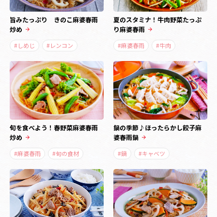
旨みたっぷり きのこ麻婆春雨
夏のスタミナ！牛肉野菜たっぷ
炒め
り麻婆春雨
#しめじ
#レンコン
#麻婆春雨
#牛肉
旬を食べよう！春野菜麻婆春雨
鍋の季節♪ほったらかし餃子麻
炒め
婆春雨鍋
#麻婆春雨
#旬の食材
#鍋
#キャベツ