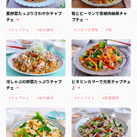
夏野菜たっぷりさわやかチャプ
筍とピーマンで青椒肉絲風チャ
チェ
プチェ
#チャプチェ
#旬の食材
#つるつる野菜
#筍
冷しゃぶの野菜たっぷりチャプ
ビタミンカラーで元気チャプチェ
チェ
♪
#チャプチェ
#旬の食材
#チャプチェ
#麻婆春雨