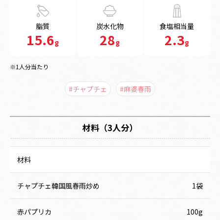
脂質
炭水化物
食塩相当量
15.6
28
2.3
g
g
g
※1人分当たり
#チャプチェ
#麻婆春雨
材料（3人分）
材料
チャプチェ韓国風春雨炒め
1袋
赤パプリカ
100g