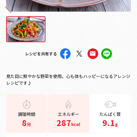
レシピを共有する
見た目に鮮やかな野菜を使用。心も体もハッピーになるアレンジ
レシピです♪
調理時間
エネルギー
たんぱく質
8
287
9.1
分
kcal
g