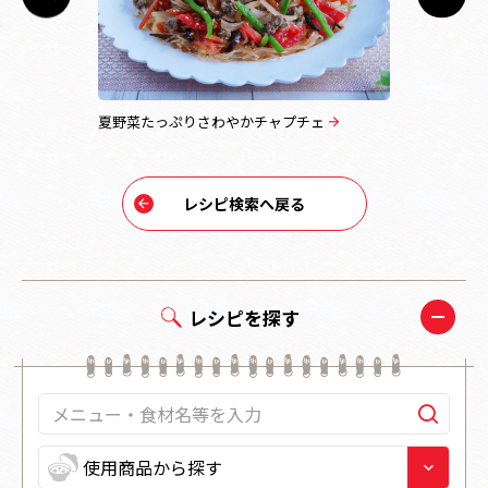
夏野菜たっぷりさわやかチャプチェ
オクラとサ
レシピ検索へ戻る
レシピを探す