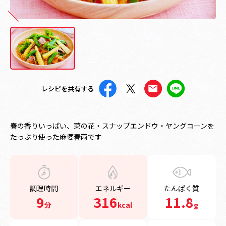
レシピを共有する
春の香りいっぱい、菜の花・スナップエンドウ・ヤングコーンを
たっぷり使った麻婆春雨です
調理時間
エネルギー
たんぱく質
9
316
11.8
分
kcal
g