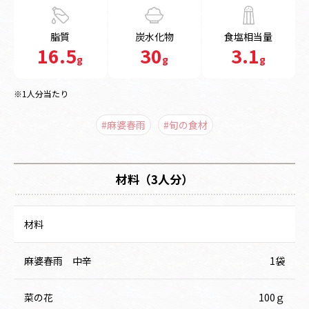
脂質
炭水化物
食塩相当量
16.5
30
3.1
g
g
g
※1人分当たり
#麻婆春雨
#旬の食材
材料（3人分）
材料
麻婆春雨 中辛
1袋
菜の花
100ｇ