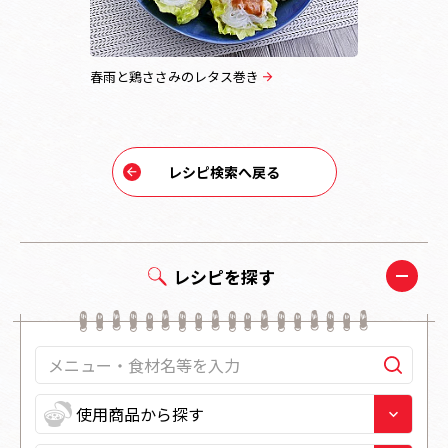
中華風麻婆
春雨と鶏ささみのレタス巻き
海老と春雨
レシピ検索へ戻る
レシピを探す