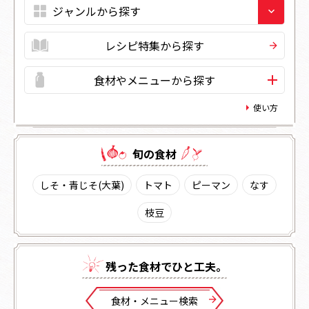
レシピ特集から探す
食材やメニューから探す
使い方
旬の⾷材
しそ・青じそ(大葉)
トマト
ピーマン
なす
枝豆
残った⾷材でひと⼯夫。
⾷材・メニュー検索