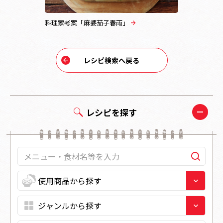
料理家考案「麻婆茄子春雨」
料理家考案
レシピ検索へ戻る
レシピを探す