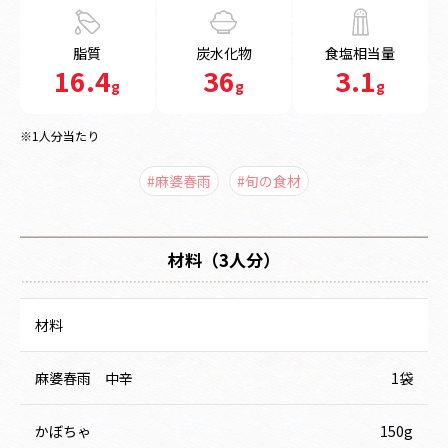
脂質
炭水化物
食塩相当量
16.4
36
3.1
g
g
g
※1人分当たり
#麻婆春雨
#旬の食材
材料（3人分）
材料
麻婆春雨 中辛
1袋
かぼちゃ
150g