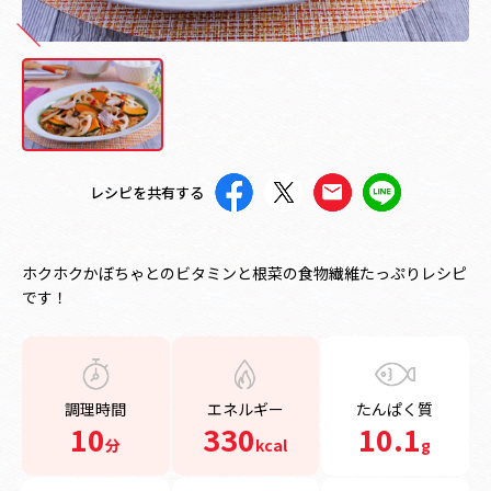
レシピを共有する
ホクホクかぼちゃとのビタミンと根菜の食物繊維たっぷりレシピ
です！
調理時間
エネルギー
たんぱく質
10
330
10.1
分
kcal
g