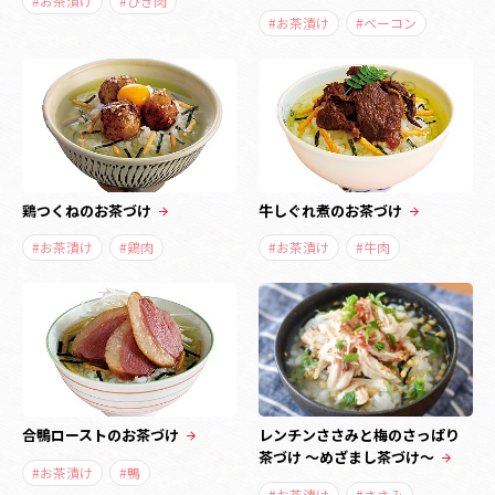
#お茶漬け
#ひき肉
#お茶漬け
#ベーコン
鶏つくねのお茶づけ
牛しぐれ煮のお茶づけ
#お茶漬け
#鶏肉
#お茶漬け
#牛肉
合鴨ローストのお茶づけ
レンチンささみと梅のさっぱり
茶づけ ～めざまし茶づけ～
#お茶漬け
#鴨
#お茶漬け
#ささみ