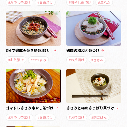
#冷やし茶漬け
#お茶漬け
#冷やし茶漬け
#生ハム
3分で完成★焼き鳥茶漬け。
鶏肉の梅和え茶づけ
#お茶漬け
#おつまみ
#お茶漬け
#ささみ
ゴマドレささみ冷やし茶づけ
ささみと梅のさっぱり茶づけ
#冷やし茶漬け
#お茶漬け
#お茶漬け
#朝ごはん