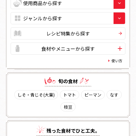
レシピ特集から探す
食材やメニューから探す
使い方
旬の⾷材
しそ・青じそ(大葉)
トマト
ピーマン
なす
枝豆
残った⾷材でひと⼯夫。