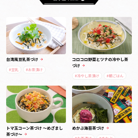
台湾風豆乳茶づけ
コロコロ野菜とツナの冷やし茶
づけ
#豆乳
#お茶漬け
#冷やし茶漬け
#朝ごはん
トマ玉コーン茶づけ ～めざまし
めかぶ海苔茶づけ
茶づけ～