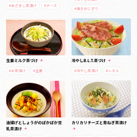
#めざまし茶漬け
#チーズ
#焼きおにぎり
生姜ミルク茶づけ
冷やしB.L.T.茶づけ
#お茶漬け
#生姜
#冷やし茶漬け
#レタス
油揚げとしょうがのぽかぽか豆
カリカリチーズと青ねぎ茶漬け
乳茶漬け