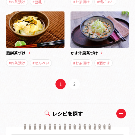
#お茶漬け
#豆乳
#お茶漬け
#朝ごはん
煎餅茶づけ
かす汁風茶づけ
#お茶漬け
#せんべい
#お茶漬け
#酒かす
1
2
レシピを探す