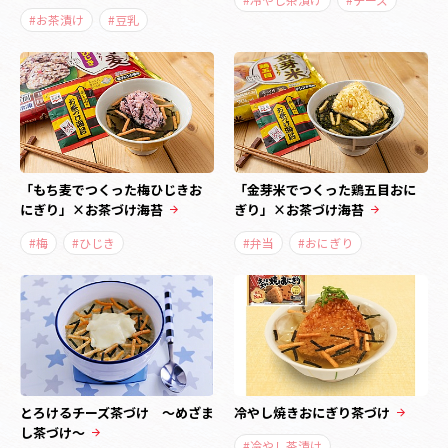
#お茶漬け
#豆乳
「もち麦でつくった梅ひじきお
「金芽米でつくった鶏五目おに
にぎり」×お茶づけ海苔
ぎり」×お茶づけ海苔
#梅
#ひじき
#弁当
#おにぎり
とろけるチーズ茶づけ ～めざま
冷やし焼きおにぎり茶づけ
し茶づけ～
#冷やし茶漬け