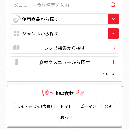
レシピ特集から探す
食材やメニューから探す
使い方
旬の⾷材
しそ・青じそ(大葉)
トマト
ピーマン
なす
枝豆