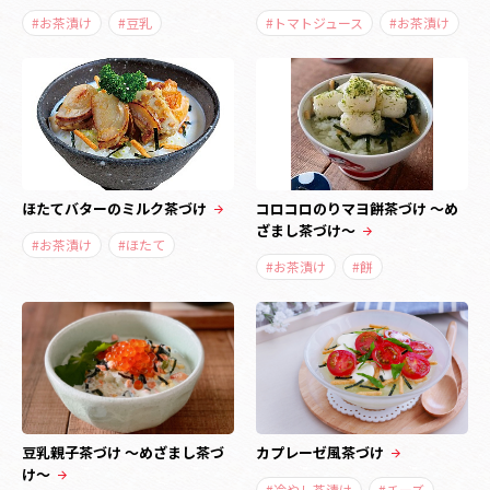
#お茶漬け
#豆乳
#トマトジュース
#お茶漬け
ほたてバターのミルク茶づけ
コロコロのりマヨ餅茶づけ ～め
ざまし茶づけ～
#お茶漬け
#ほたて
#お茶漬け
#餅
豆乳親子茶づけ ～めざまし茶づ
カプレーゼ風茶づけ
け～
#冷やし茶漬け
#チーズ