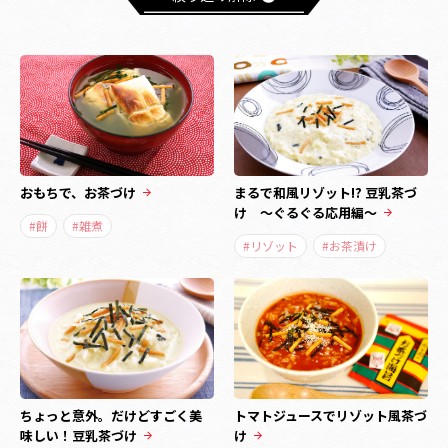
おもちで、お茶づけ
まるで和風リゾット!? 豆乳茶づ
け ～ぐるぐる応用編～
#餅
#雑煮
#リゾット
#お茶漬け
ちょっと意外。だけどすごく美
トマトジュースでリゾット風茶づ
味しい！豆乳茶づけ
け