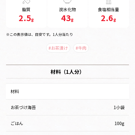
脂質
炭水化物
食塩相当量
2.5
43
2.6
g
g
g
※この表示値は、目安です。1人分当たり
#お茶漬け
#牛肉
材料（1人分）
材料
お茶づけ海苔
1小袋
ごはん
100g