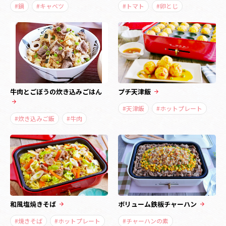
#鍋
#キャベツ
#トマト
#卵とじ
牛肉とごぼうの炊き込みごはん
プチ天津飯
#天津飯
#ホットプレート
#炊き込みご飯
#牛肉
和風塩焼きそば
ボリューム鉄板チャーハン
#焼きそば
#ホットプレート
#チャーハンの素