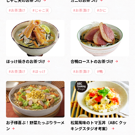
じゃこ天のお茶づけ
カニのお茶づけ
#お茶漬け
#じゃこ天
#お茶漬け
#かに
ほっけ焼きのお茶づけ
合鴨ローストのお茶づけ
#お茶漬け
#ほっけ
#お茶漬け
#鴨
お子様喜ぶ！野菜たっぷりラーメ
松茸風味のトマ玉丼（ABC クッ
ン
キングスタジオ考案）