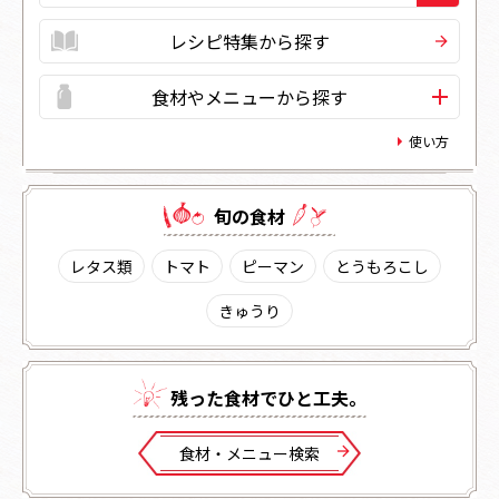
レシピ特集から探す
食材やメニューから探す
使い方
旬の⾷材
レタス類
トマト
ピーマン
とうもろこし
きゅうり
残った⾷材でひと⼯夫。
⾷材・メニュー検索