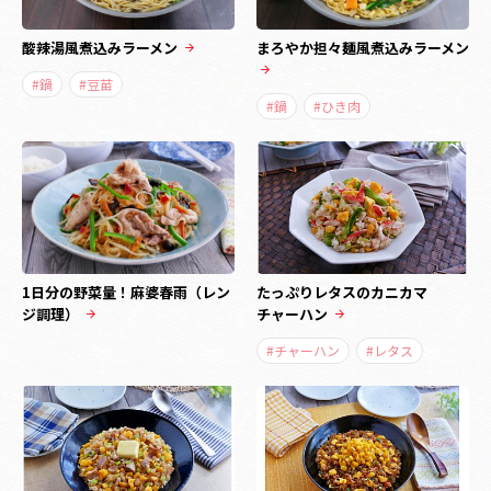
酸辣湯風煮込みラーメン
まろやか担々麺風煮込みラーメン
#鍋
#豆苗
#鍋
#ひき肉
1日分の野菜量！麻婆春雨（レン
たっぷりレタスのカニカマ
ジ調理）
チャーハン
#チャーハン
#レタス