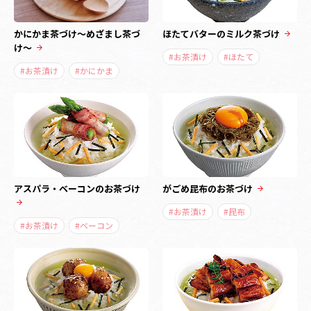
かにかま茶づけ～めざまし茶づ
ほたてバターのミルク茶づけ
け～
#お茶漬け
#ほたて
#お茶漬け
#かにかま
アスパラ・ベーコンのお茶づけ
がごめ昆布のお茶づけ
#お茶漬け
#昆布
#お茶漬け
#ベーコン