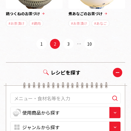
鶏つくねのお茶づけ
煮あなごのお茶づけ
#お茶漬け
#鶏肉
#お茶漬け
#あなご
1
2
3
…
10
レシピを探す