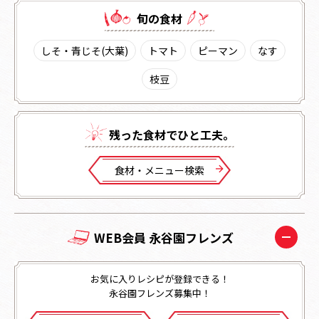
旬の⾷材
しそ・青じそ(大葉)
トマト
ピーマン
なす
枝豆
残った⾷材でひと⼯夫。
⾷材・メニュー検索
WEB会員 永谷園フレンズ
お気に入りレシピが登録できる！
永谷園フレンズ募集中！