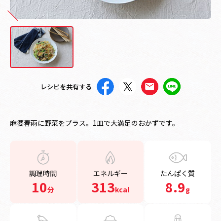
レシピを共有する
麻婆春雨に野菜をプラス。1皿で大満足のおかずです。
調理時間
エネルギー
たんぱく質
10
313
8.9
分
kcal
g