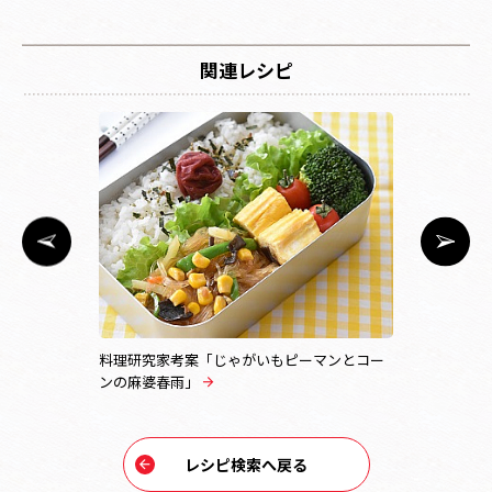
関連レシピ
料理研究家考案「じゃがいもピーマンとコー
冷やし麻婆
ンの麻婆春雨」
レシピ検索へ戻る