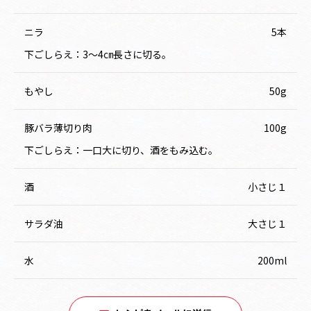
ニラ
5本
下ごしらえ：3～4㎝長さに切る。
もやし
50g
豚バラ薄切り肉
100g
下ごしらえ：一口大に切り、酒をもみ込む。
酒
小さじ１
サラダ油
大さじ１
水
200ml