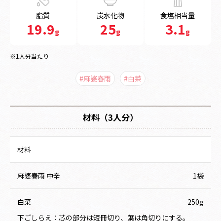
脂質
炭水化物
食塩相当量
19.9
25
3.1
g
g
g
※1人分当たり
#麻婆春雨
#白菜
材料（3人分）
材料
麻婆春雨 中辛
1袋
白菜
250g
下ごしらえ：芯の部分は短冊切り、葉は角切りにする。