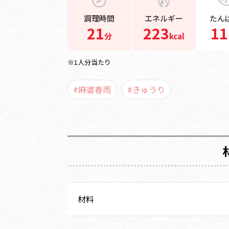
調理時間
エネルギー
たん
21
223
11
分
kcal
※1人分当たり
#麻婆春雨
#きゅうり
材料