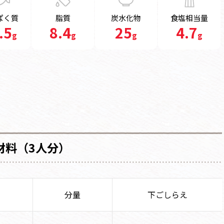
ぱく質
脂質
炭水化物
食塩相当量
.5
8.4
25
4.7
g
g
g
g
材料（3人分）
分量
下ごしらえ