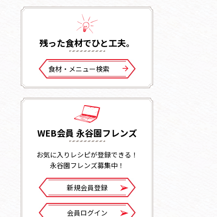
残った⾷材でひと⼯夫。
⾷材・メニュー検索
WEB会員 永谷園フレンズ
お気に入りレシピが登録できる！
永谷園フレンズ募集中！
新規会員登録
会員ログイン