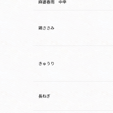
麻婆春雨 中辛
鶏ささみ
きゅうり
長ねぎ