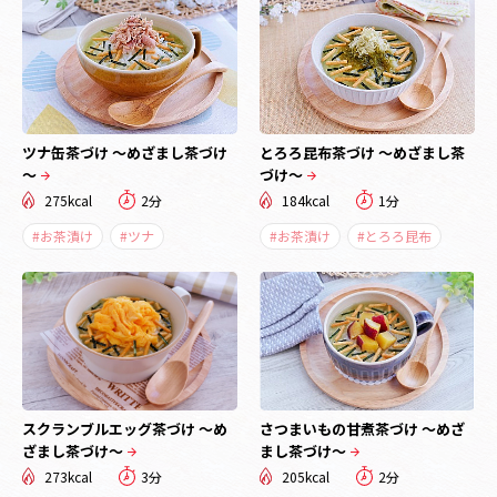
ツナ缶茶づけ ～めざまし茶づけ
とろろ昆布茶づけ ～めざまし茶
～
づけ～
275kcal
2分
184kcal
1分
#お茶漬け
#ツナ
#お茶漬け
#とろろ昆布
スクランブルエッグ茶づけ ～め
さつまいもの甘煮茶づけ ～めざ
ざまし茶づけ～
まし茶づけ～
273kcal
3分
205kcal
2分