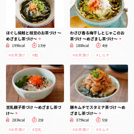
ほぐし焼鮭と枝豆のお茶づけ ～
わさび香る梅干しとじゃこのお
めざまし茶づけ～
茶づけ ～めざまし茶づけ～
199kcal
13分
188kcal
4分
#お茶漬け
#鮭
#お茶漬け
#しらす
豆乳親子茶づけ ～めざまし茶づ
豚キムチでスタミナ茶づけ ～め
け～
ざまし茶づけ～
283kcal
2分
379kcal
5分
#お茶漬け
#豆乳
#お茶漬け
#キムチ