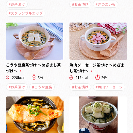
#お茶漬け
#お茶漬け
#さつまいも
#スクランブルエッグ
こうや豆腐茶づけ ～めざまし茶
魚肉ソーセージ茶づけ ～めざま
づけ～
し茶づけ～
228kcal
3分
216kcal
2分
#お茶漬け
#こうや豆腐
#お茶漬け
#魚肉ソーセージ