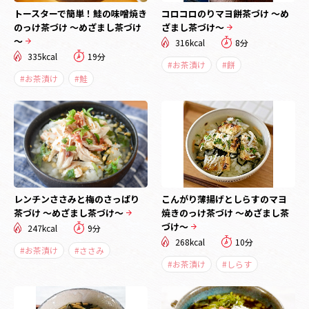
トースターで簡単！鮭の味噌焼き
コロコロのりマヨ餅茶づけ ～め
のっけ茶づけ ～めざまし茶づけ
ざまし茶づけ～
～
316kcal
8分
335kcal
19分
#お茶漬け
#餅
#お茶漬け
#鮭
レンチンささみと梅のさっぱり
こんがり薄揚げとしらすのマヨ
茶づけ ～めざまし茶づけ～
焼きのっけ茶づけ ～めざまし茶
づけ～
247kcal
9分
268kcal
10分
#お茶漬け
#ささみ
#お茶漬け
#しらす