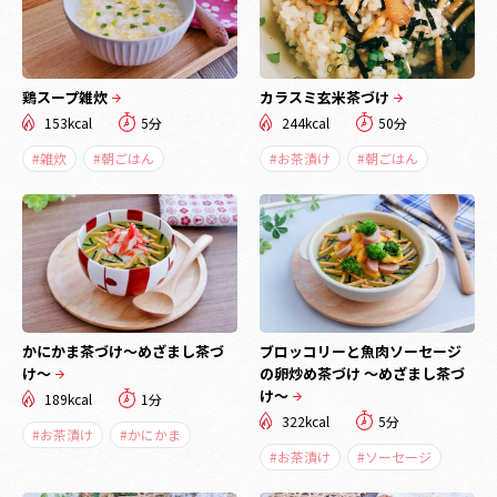
鶏スープ雑炊
カラスミ玄米茶づけ
153kcal
5分
244kcal
50分
#雑炊
#朝ごはん
#お茶漬け
#朝ごはん
かにかま茶づけ～めざまし茶づ
ブロッコリーと魚肉ソーセージ
け～
の卵炒め茶づけ ～めざまし茶づ
け～
189kcal
1分
322kcal
5分
#お茶漬け
#かにかま
#お茶漬け
#ソーセージ