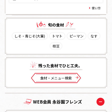
使い方
旬の⾷材
しそ・青じそ(大葉)
トマト
ピーマン
なす
枝豆
残った⾷材でひと⼯夫。
⾷材・メニュー検索
WEB会員 永谷園フレンズ