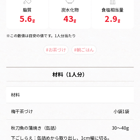
脂質
炭水化物
食塩相当量
5.6
43
2.9
g
g
g
※この数値は目安の値です。1人分当たり
#お茶づけ
#朝ごはん
材料（1人分）
材料
梅干茶づけ
小袋1袋
秋刀魚の蒲焼き（缶詰）
30～40g
下ごしらえ：缶詰めから取り出し、1cm幅に切る。