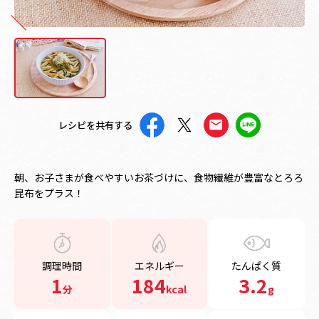
レシピを共有する
朝、お子さまが食べやすいお茶づけに、食物繊維が豊富なとろろ
昆布をプラス！
調理時間
エネルギー
たんぱく質
1
184
3.2
分
kcal
g