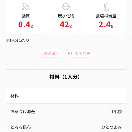
脂質
炭水化物
食塩相当量
0.4
42
2.4
g
g
g
※1人分当たり
#お茶漬け
#とろろ昆布
材料（1人分）
材料
お茶づけ海苔
1小袋
とろろ昆布
ひとつまみ