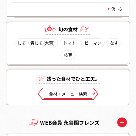
使い方
旬の⾷材
しそ・青じそ(大葉)
トマト
ピーマン
なす
枝豆
残った⾷材でひと⼯夫。
⾷材・メニュー検索
WEB会員 永谷園フレンズ