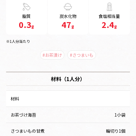
脂質
炭水化物
食塩相当量
0.3
47
2.4
g
g
g
※1人分当たり
#お茶漬け
#さつまいも
材料（1人分）
材料
お茶づけ海苔
1小袋
さつまいもの甘煮
輪切り1個