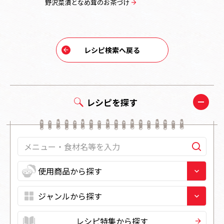
野沢菜漬となめ茸のお茶づけ
さつまいも
レシピ検索へ戻る
レシピを探す
レシピ特集から探す