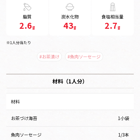
脂質
炭水化物
食塩相当量
2.6
43
2.7
g
g
g
※1人分当たり
#お茶漬け
#魚肉ソーセージ
材料（1人分）
材料
お茶づけ海苔
1小袋
魚肉ソーセージ
1/3本