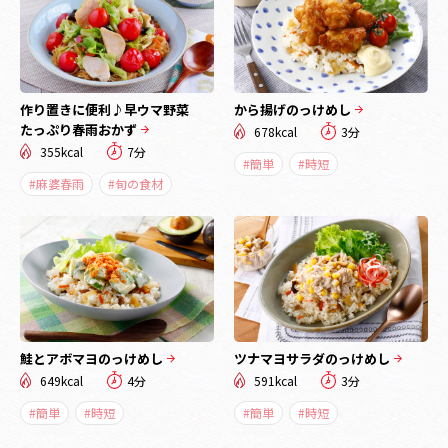
作り置きに便利♪早ウマ野菜
から揚げのっけめし
たっぷり春雨おかず
678kcal
3分
355kcal
7分
#簡単
#時短
#麻婆春雨
#旬の食材
鮭とアボマヨのっけめし
ツナマヨサラダのっけめし
649kcal
4分
591kcal
3分
#簡単
#時短
#簡単
#時短