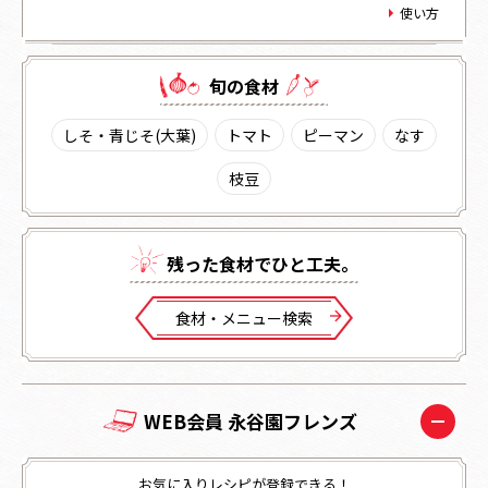
使い方
旬の⾷材
しそ・青じそ(大葉)
トマト
ピーマン
なす
枝豆
残った⾷材でひと⼯夫。
⾷材・メニュー検索
WEB会員 永谷園フレンズ
お気に入りレシピが登録できる！