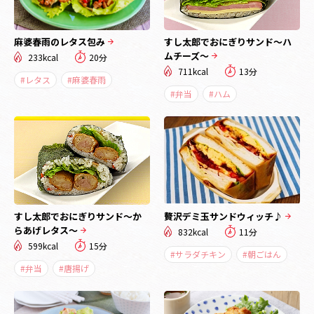
麻婆春雨のレタス包み
すし太郎でおにぎりサンド～ハ
ムチーズ～
233kcal
20分
711kcal
13分
#レタス
#麻婆春雨
#弁当
#ハム
すし太郎でおにぎりサンド～か
贅沢デミ玉サンドウィッチ♪
らあげレタス～
832kcal
11分
599kcal
15分
#サラダチキン
#朝ごはん
#弁当
#唐揚げ