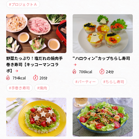
#プロジェクトＡ
野菜たっぷり！塩だれの焼肉手
“ハロウィン”カップちらし寿司
巻き寿司【キッコーマンコラ
ボ】
706kcal
24分
794kcal
20分
#パーティー
#ちらし寿司
#手巻き寿司
#焼肉