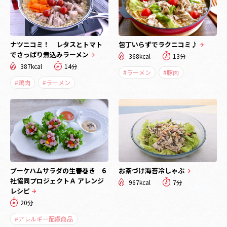
ナツニコミ！ レタスとトマト
包丁いらずでラクニコミ♪
でさっぱり煮込みラーメン
368kcal
13分
387kcal
14分
#ラーメン
#豚肉
#鶏肉
#ラーメン
ブーケハムサラダの生春巻き 6
お茶づけ海苔冷しゃぶ
社協同プロジェクトＡ アレンジ
967kcal
7分
レシピ
20分
#アレルギー配慮商品