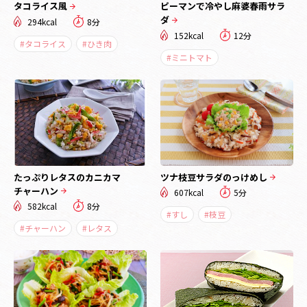
タコライス風
ピーマンで冷やし麻婆春雨サラ
ダ
294kcal
8分
152kcal
12分
#タコライス
#ひき肉
#ミニトマト
たっぷりレタスのカニカマ
ツナ枝豆サラダのっけめし
チャーハン
607kcal
5分
582kcal
8分
#すし
#枝豆
#チャーハン
#レタス