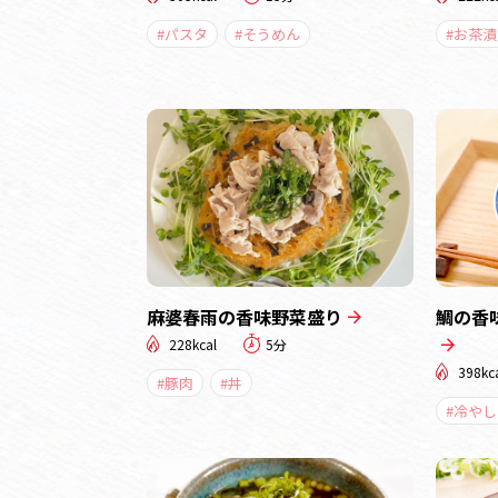
#パスタ
#そうめん
#お茶漬
麻婆春雨の香味野菜盛り
鯛の香
228kcal
5分
398kc
#豚肉
#丼
#冷や