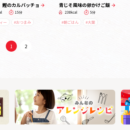
 鰹のカルパッチョ
青じそ風味の卵かけご飯
al
15分
238kcal
5分
ティー
#おつまみ
#朝ごはん
#大葉
1
2