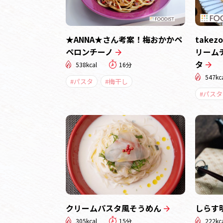
★ANNA★さん考案！梅おかかペ
take
ペロンチーノ
リーム
タ
538kcal
16分
547kc
#パスタ
#梅干し
#パスタ
クリームパスタ風そうめん
しらす
305kcal
15分
222kc