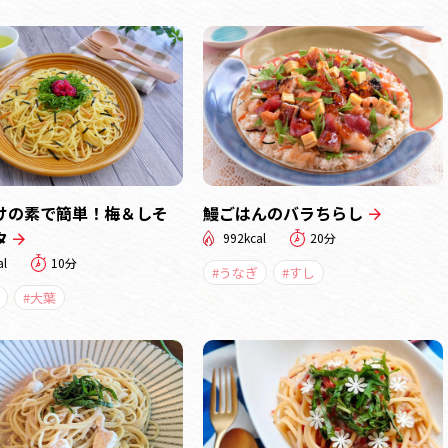
けの素で簡単！梅＆しそ
鰻ごはんのバラちらし
タ
992kcal
20分
al
10分
#うなぎ
#すし
#大葉