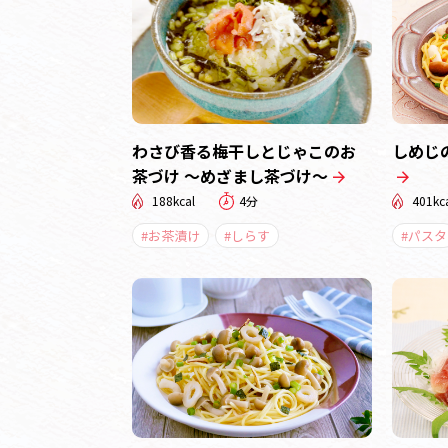
わさび香る梅干しとじゃこのお
しめじ
茶づけ ～めざまし茶づけ～
188kcal
4分
401kc
#お茶漬け
#しらす
#パスタ