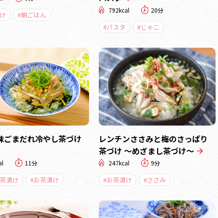
792kcal
20分
け
#朝ごはん
#パスタ
#じゃこ
味ごまだれ冷やし茶づけ
レンチンささみと梅のさっぱり
茶づけ ～めざまし茶づけ～
al
11分
247kcal
9分
し茶漬け
#お茶漬け
#お茶漬け
#ささみ