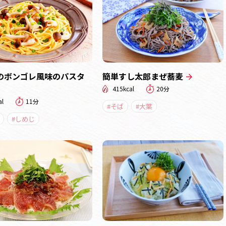
のボンゴレ風味のパスタ
簡単すし太郎まぜ蕎麦
415kcal
20分
al
11分
#そば
#大葉
#しめじ