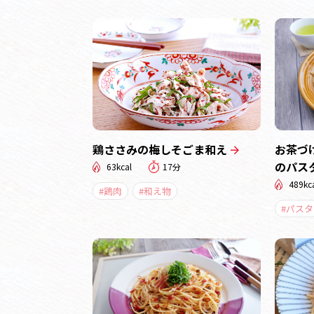
鶏ささみの梅しそごま和え
お茶づ
のパス
63kcal
17分
489kc
#鶏肉
#和え物
#パスタ