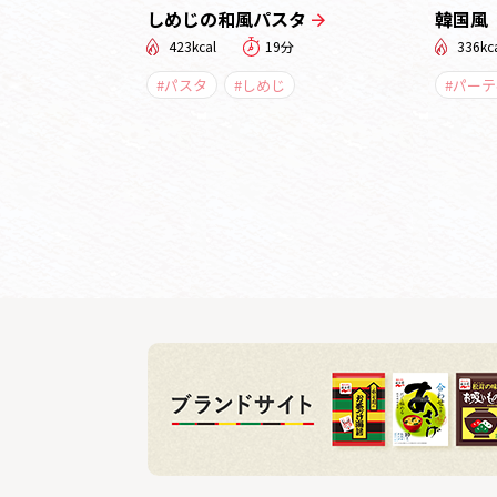
しめじの和風パスタ
韓国風
423kcal
19分
336kc
#パスタ
#しめじ
#パー