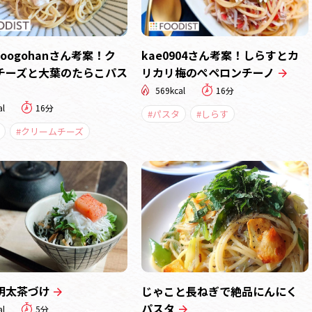
zooogohanさん考案！ク
kae0904さん考案！しらすとカ
チーズと大葉のたらこパス
リカリ梅のぺペロンチーノ
569kcal
16分
al
16分
#パスタ
#しらす
#クリームチーズ
明太茶づけ
じゃこと長ねぎで絶品にんにく
パスタ
al
5分