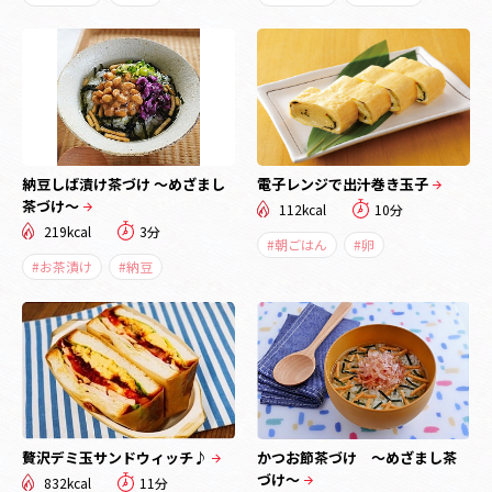
納豆しば漬け茶づけ ～めざまし
電子レンジで出汁巻き玉子
茶づけ～
112kcal
10分
219kcal
3分
#朝ごはん
#卵
#お茶漬け
#納豆
贅沢デミ玉サンドウィッチ♪
かつお節茶づけ ～めざまし茶
づけ～
832kcal
11分