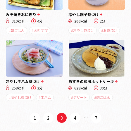
みそ焼きおにぎり
冷やし親子茶づけ
319kcal
4分
200kcal
2分
#朝ごはん
#おむすび
#冷やし茶漬け
#お茶漬け
冷やし生ハム茶づけ
あずきの和風ホットケーキ
258kcal
3分
628kcal
30分
#冷やし茶漬け
#生ハム
#デザート
#朝ごはん
1
2
3
4
…
7