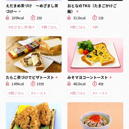
えだまめ茶づけ ～めざまし茶
おとなのTKG（たまごかけご
づけ～
飯）
209kcal
2分
311kcal
1分
#めざまし茶漬け
#朝ごはん
#朝ごはん
#卵
たらこ茶づけでピザトースト
みそマヨコーントースト
149kcal
10分
481kcal
4分
#朝ごはん
#トースト
#朝ごはん
#トースト