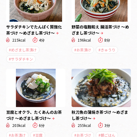
サラダチキンでたんぱく質強化
野菜の塩麹和え 腸活茶づけ ～め
茶づけ ～めざまし茶づけ～
ざまし茶づけ～
215kcal
4分
196kcal
8分
#めざまし茶漬け
#お茶漬け
#きゅうり
#サラダチキン
豆腐とオクラ、たくあんのお茶
秋刀魚の蒲焼き茶づけ ～めざま
づけ ～めざまし茶づけ～
し茶づけ～
203kcal
6分
255kcal
3分
#お茶漬け
#豆腐
#お茶づけ
#朝ごはん