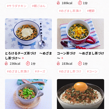
180kcal
1分
#サラダチキン
#朝ごはん
#めざまし茶漬け
#鰹節
とろけるチーズ茶づけ ～めざま
コーン茶づけ ～めざまし茶づけ
し茶づけ～
～
236kcal
1分
183kcal
1分
#めざまし茶漬け
#チーズ
#めざまし茶づけ
#コーン