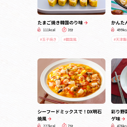
たまご焼き韓国のり味
かんた
111kcal
3分
499kc
#玉子焼き
#韓国風
#天津飯
シーフードミックスで！DX明石
彩り野
焼風
ゲ味
227kcal
7分
476kc