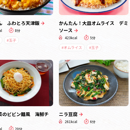
ん ふわとろ天津飯
かんたん！大皿オムライス デミ
ソース
al
8分
423kcal
5分
#玉子
#オムライス
#玉子
菜のビビン麺風 海鮮チ
ニラ豆腐
261kcal
6分
al
20分