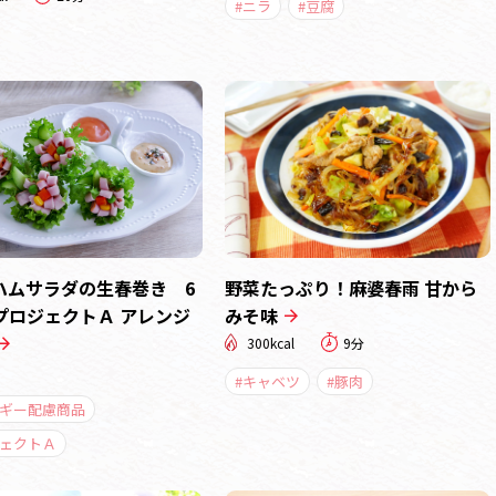
#ニラ
#豆腐
ハムサラダの生春巻き 6
野菜たっぷり！麻婆春雨 甘から
プロジェクトＡ アレンジ
みそ味
300kcal
9分
#キャベツ
#豚肉
ルギー配慮商品
ジェクトＡ