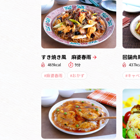
すき焼き風 麻婆春雨
回鍋肉
469kcal
9分
437kc
#麻婆春雨
#おかず
#キャベ