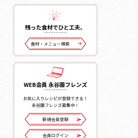
残った⾷材でひと⼯夫。
⾷材・メニュー検索
WEB会員 永谷園フレンズ
お気に入りレシピが登録できる！
永谷園フレンズ募集中！
新規会員登録
会員ログイン