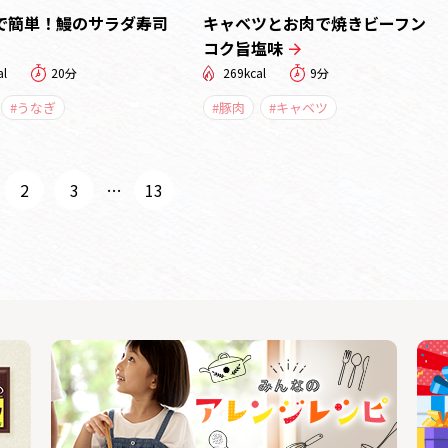
で簡単！鰻のサラダ寿司
キャベツとお肉で焼きビーフン
コク旨塩味
al
20分
269kcal
9分
#うなぎ
#豚肉
#キャベツ
2
3
…
13