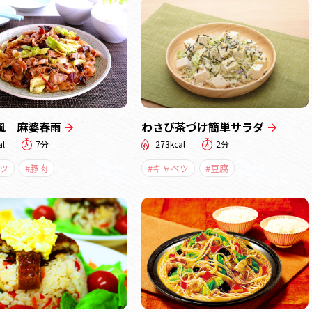
風 麻婆春雨
わさび茶づけ簡単サラダ
al
7分
273kcal
2分
ツ
#豚肉
#キャベツ
#豆腐