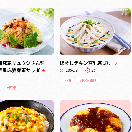
研究家リュウジさん監
ほぐしチキン豆乳茶づけ
華風麻婆春雨サラダ
286kcal
2分
#豆乳
#お茶漬け
#簡単