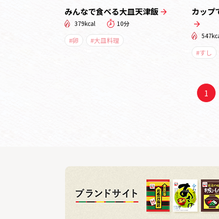
みんなで食べる大皿天津飯
カップ
379kcal
10分
547kc
#卵
#大皿料理
#すし
1