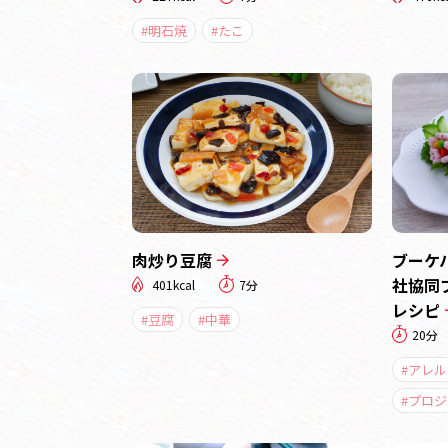
#明石焼
#たこ
肉炒り豆腐
ブーケ
社協同
401kcal
7分
レシピ
#豆腐
#中華
20分
#アレ
#プロ