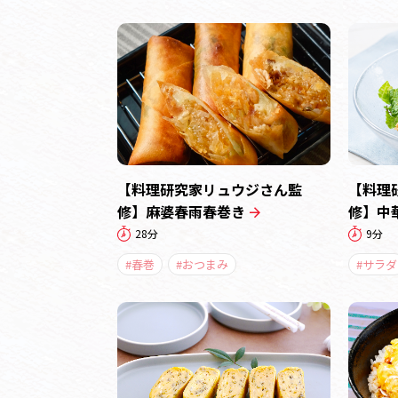
【料理研究家リュウジさん監
【料理
修】麻婆春雨春巻き
修】中
28分
9分
#春巻
#おつまみ
#サラダ