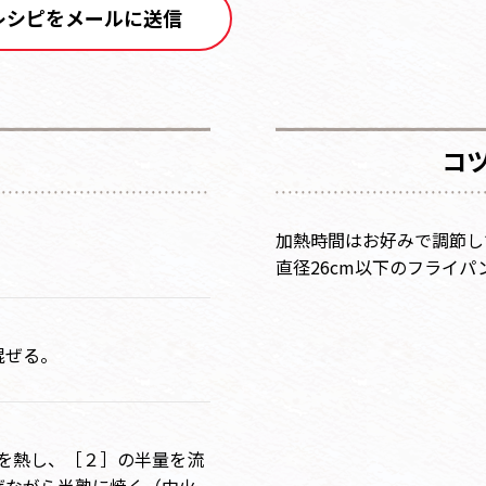
レシピをメールに送信
コ
加熱時間はお好みで調節し
直径26cm以下のフライ
混ぜる。
を熱し、［２］の半量を流