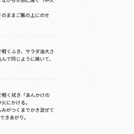
ぜながら半熟に焼く（中火
そのままご飯の上にのせ
で軽くふき、サラダ油大さ
し込んで同じように焼いて、
で軽く拭き「あんかけの
中火にかける。
ろみがつくまでかき混ぜて
てできあがり。