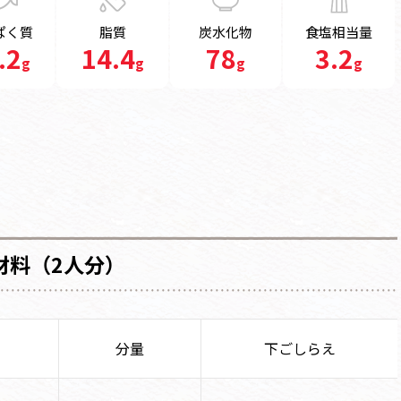
ぱく質
脂質
炭水化物
食塩相当量
.2
14.4
78
3.2
g
g
g
g
材料（2人分）
分量
下ごしらえ