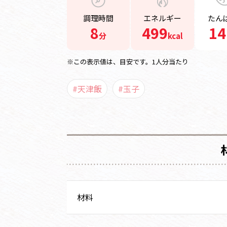
調理時間
エネルギー
たん
8
499
14
分
kcal
※この表示値は、目安です。1人分当たり
#天津飯
#玉子
材料