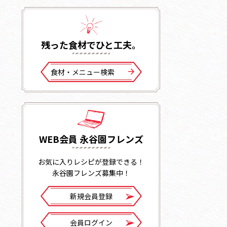
残った⾷材でひと⼯夫。
⾷材・メニュー検索
WEB会員 永谷園フレンズ
お気に入りレシピが登録できる！
永谷園フレンズ募集中！
新規会員登録
会員ログイン