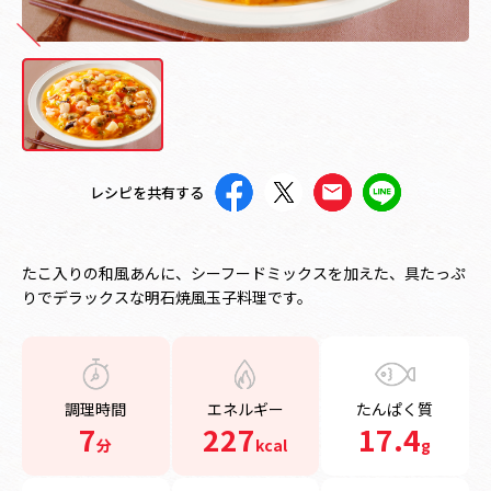
レシピを共有する
たこ入りの和風あんに、シーフードミックスを加えた、具たっぷ
りでデラックスな明石焼風玉子料理です。
調理時間
エネルギー
たんぱく質
7
227
17.4
分
kcal
g