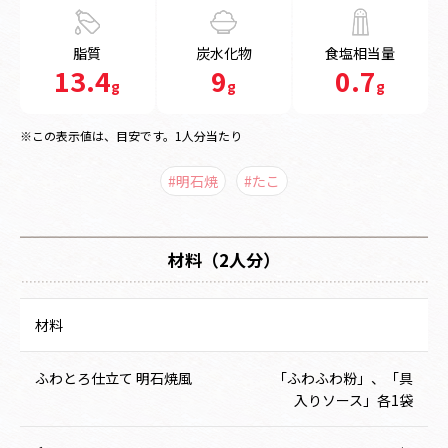
脂質
炭水化物
食塩相当量
13.4
9
0.7
g
g
g
※この表示値は、目安です。1人分当たり
#明石焼
#たこ
材料（2人分）
材料
ふわとろ仕立て 明石焼風
「ふわふわ粉」、「具
入りソース」各1袋