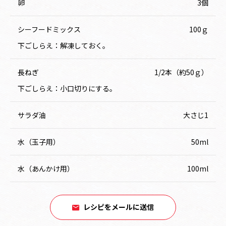
卵
3個
シーフードミックス
100ｇ
下ごしらえ：解凍しておく。
長ねぎ
1/2本（約50ｇ）
下ごしらえ：小口切りにする。
サラダ油
大さじ1
水（玉子用）
50ml
水（あんかけ用）
100ml
レシピをメールに送信