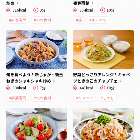
炒め
婆春雨鍋
316kcal
9分
364kcal
10分
#麻婆春雨
#旬の食材
#鍋
#キャベツ
旬を食べよう！新じゃが・新玉
野菜どっさりアレンジ！キャベ
ねぎのシャキシャキ炒め
ツときのこのチャプチェ
330kcal
7分
441kcal
10分
#麻婆春雨
#旬の食材
#キャベツ
#しめじ