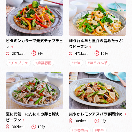
ビタミンカラーで元気チャプチェ
ほうれん草と魚介の旨みたっぷ
♪
りビーフン
287kcal
8分
471kcal
10分
#チャプチェ
#麻婆春雨
#弁当
#ほうれん草
夏に元気！にんにくの芽と豚肉
爽やかレモンアスパラ春雨炒め
ビーフン
309kcal
9分
302kcal
10分
#麻婆春雨
#中辛