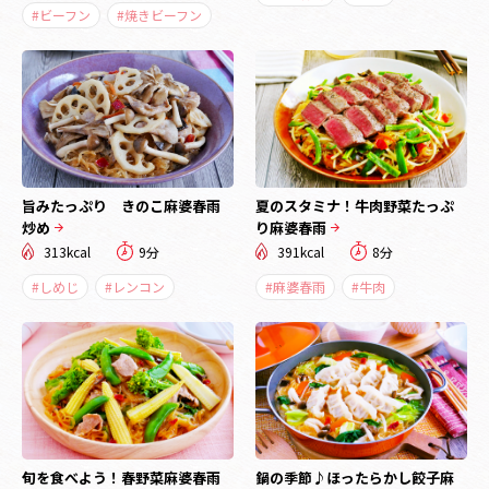
#ビーフン
#焼きビーフン
旨みたっぷり きのこ麻婆春雨
夏のスタミナ！牛肉野菜たっぷ
炒め
り麻婆春雨
313kcal
9分
391kcal
8分
#しめじ
#レンコン
#麻婆春雨
#牛肉
旬を食べよう！春野菜麻婆春雨
鍋の季節♪ほったらかし餃子麻