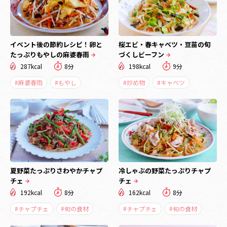
イベント後の節約レシピ！卵と
桜エビ・春キャベツ・豆苗の旬
たっぷりもやしの麻婆春雨
づくしビーフン
287kcal
8分
198kcal
9分
#麻婆春雨
#もやし
#炒め物
#キャベツ
夏野菜たっぷりさわやかチャプ
冷しゃぶの野菜たっぷりチャプ
チェ
チェ
192kcal
8分
162kcal
8分
#チャプチェ
#旬の食材
#チャプチェ
#旬の食材