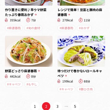
作り置きに便利♪早ウマ野菜
レンジで簡単！豆苗と豚肉の麻
たっぷり春雨おかず
婆春雨
355kcal
7分
270kcal
11分
#麻婆春雨
#旬の食材
#麻婆春雨
#おかず
野菜どっさり麻婆春雨
待つだけで巻かないロールキャ
ベツ
441kcal
8分
199kcal
68分
#キャベツ
#もやし
#キャベツ
#豚ひき肉
1
2
3
…
5