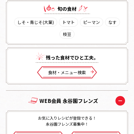
旬の⾷材
しそ・青じそ(大葉)
トマト
ピーマン
なす
枝豆
残った⾷材でひと⼯夫。
⾷材・メニュー検索
WEB会員 永谷園フレンズ
お気に入りレシピが登録できる！
永谷園フレンズ募集中！