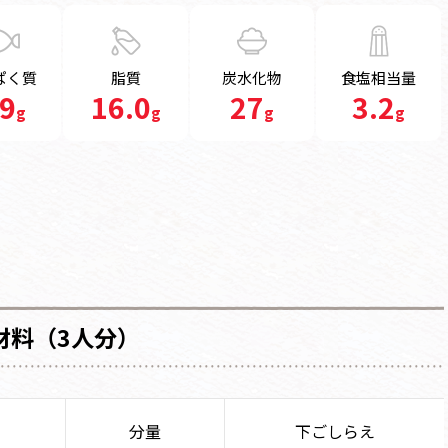
ぱく質
脂質
炭水化物
食塩相当量
.9
16.0
27
3.2
g
g
g
g
材料（3人分）
分量
下ごしらえ