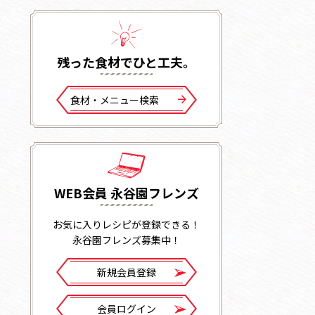
残った⾷材でひと⼯夫。
⾷材・メニュー検索
WEB会員 永谷園フレンズ
お気に入りレシピが登録できる！
永谷園フレンズ募集中！
新規会員登録
会員ログイン