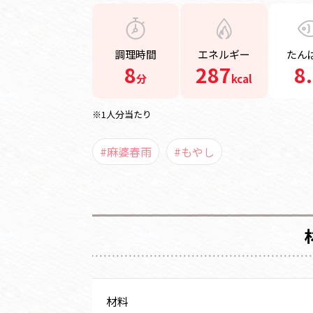
調理時間
エネルギー
たん
8
287
8
分
kcal
※1人分当たり
#麻婆春雨
#もやし
材料