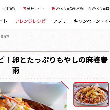
会社情報
通販サイト
WEB会員新規登録
WEB会員
ロ
イト
アレンジレシピ
アプリ
キャンペーン・イ
麻婆春雨
ピ！卵とたっぷりもやしの麻婆春
雨