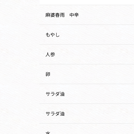
麻婆春雨 中辛
もやし
人参
卵
サラダ油
サラダ油
水