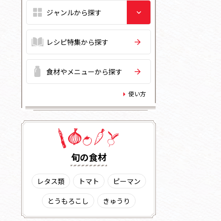
レシピ特集から探す
食材やメニューから探す
使い方
旬の⾷材
レタス類
トマト
ピーマン
とうもろこし
きゅうり