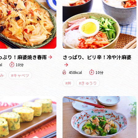
っぷり！麻婆焼き春雨
さっぱり、ピリ辛！冷や汁麻婆
al
10分
458kcal
10分
み
#キャベツ
#丼
#きゅうり