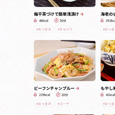
梅干茶づけで簡単浅漬け
海老の
46kcal
30分
392kc
#おつまみ
#きゅうり
#おつま
ビーフンチャンプルー
もやし
239kcal
20分
41kcal
#おつまみ
#ゴーヤ
#おつま