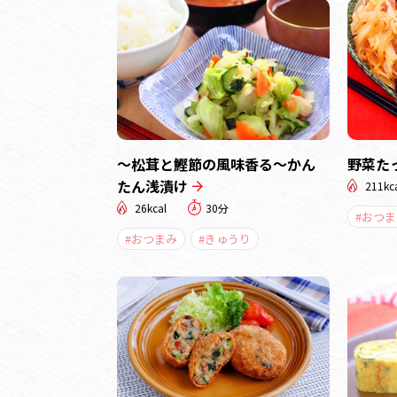
～松茸と鰹節の風味香る～かん
野菜た
たん浅漬け
211kc
26kcal
30分
#おつま
#おつまみ
#きゅうり