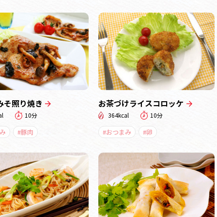
みそ照り焼き
お茶づけライスコロッケ
al
10分
364kcal
10分
み
#豚肉
#おつまみ
#卵