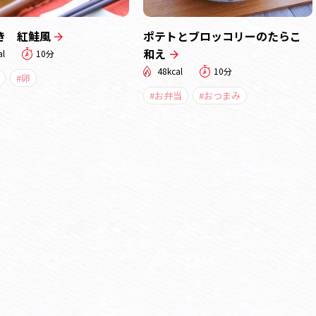
き 紅鮭風
ポテトとブロッコリーのたらこ
和え
al
10分
48kcal
10分
#卵
#お弁当
#おつまみ