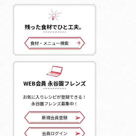
残った⾷材でひと⼯夫。
⾷材・メニュー検索
WEB会員 永谷園フレンズ
お気に入りレシピが登録できる！
永谷園フレンズ募集中！
新規会員登録
会員ログイン