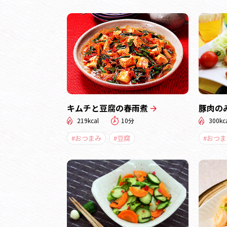
キムチと豆腐の春雨煮
豚肉の
219kcal
10分
300kc
#おつまみ
#豆腐
#おつま