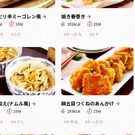
ピリ辛ミーゴレン風
焼き春巻き
al
10分
291kcal
25分
み
#えび
#おつまみ
#なす
和え(ナムル風)
鶏五目つくねのあんかけ
10分
293kcal
15分
み
#もやし
#お弁当
#おつまみ