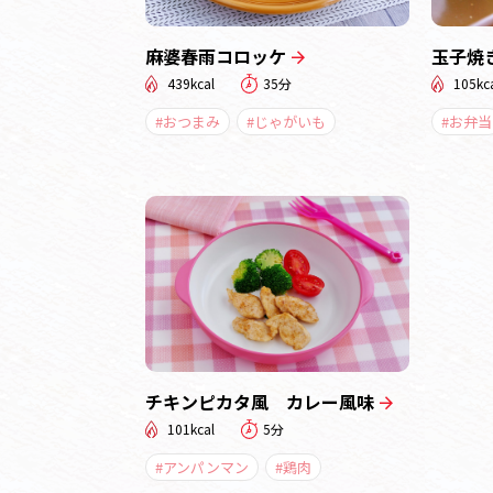
麻婆春雨コロッケ
玉子焼
439kcal
35分
105kc
#おつまみ
#じゃがいも
#お弁当
チキンピカタ風 カレー風味
101kcal
5分
#アンパンマン
#鶏肉