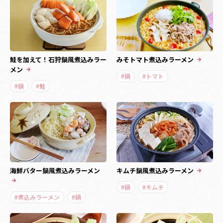
鮭を加えて！石狩鍋風煮込みラー
みそトマト煮込みラーメン
メン
#鍋
#トマト
#鍋
#鮭
海鮮バター鍋風煮込みラーメン
キムチ鍋風煮込みラーメン
#鍋
#キムチ
#煮込みラーメン
#鍋