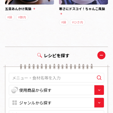
五目あんかけ風鍋
寒さにドスコイ！ちゃんこ風鍋
#鍋
#豚肉
#鍋
#ひき肉
レシピを探す