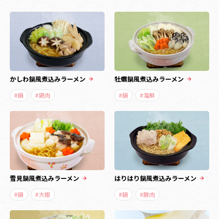
かしわ鍋風煮込みラーメン
牡蠣鍋風煮込みラーメン
#鍋
#鶏肉
#鍋
#海鮮
雪見鍋風煮込みラーメン
はりはり鍋風煮込みラーメン
#鍋
#大根
#鍋
#豚肉