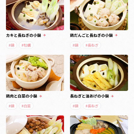
カキと長ねぎの小鍋
鶏だんごと長ねぎの小鍋
#鍋
#牡蠣
#鍋
#長ねぎ
鶏肉と白菜の小鍋
長ねぎと油あげの小鍋
#鍋
#白菜
#鍋
#長ねぎ