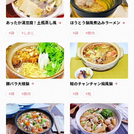
あったか湯豆腐！土瓶蒸し風
ほうとう鍋風煮込みラーメン
#鍋
#しめじ
#鍋
#豚肉
豚バラ大根鍋
鮭のチャンチャン焼風鍋
#鍋
#豚肉
#鍋
#鮭