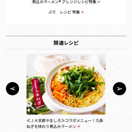
煮込みラーメン® アレンジレシピ特集
ぶり レシピ 特集
関連レシピ
≪ＪＡ京都やましろ≫コラボメニュー！九条
かしわ鍋風
ねぎを味わう煮込みラーメン