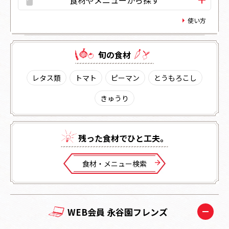
使い方
旬の⾷材
レタス類
トマト
ピーマン
とうもろこし
きゅうり
残った⾷材でひと⼯夫。
⾷材・メニュー検索
WEB会員 永谷園フレンズ