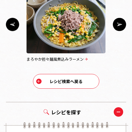
まろやか担々麺風煮込みラーメン
みそトマト
レシピ検索へ戻る
レシピを探す