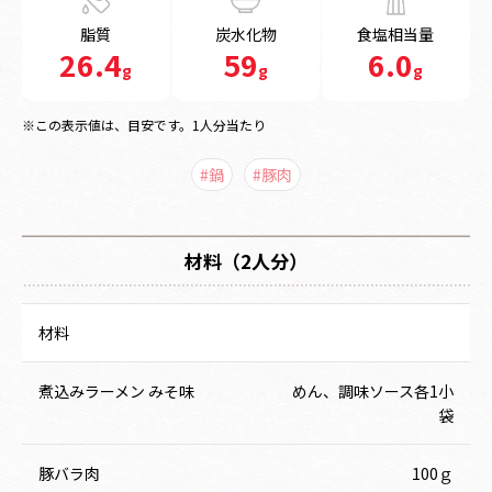
脂質
炭水化物
食塩相当量
26.4
59
6.0
g
g
g
※この表示値は、目安です。1人分当たり
#鍋
#豚肉
材料（2人分）
材料
煮込みラーメン みそ味
めん、調味ソース各1小
袋
豚バラ肉
100ｇ