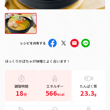
レシピを共有する
ほっくりかぼちゃが味噌とよく合います！
調理時間
エネルギー
たんぱく質
18
566
23.3
分
kcal
g